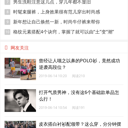
男生洗鞋注意这几点，穿几年都不显旧
7
时髦束腿裤，上身效果很有范儿穿出时尚感
8
新年想让自己焕然一新，时尚牛仔裤来帮你
9
格纹元素搭配4个诀窍，掌握了就可以由“土”变“潮”
10
网友关注
曾经让人嗤之以鼻的POLO衫，竟然成功
逆袭高段位？
2019-06-14 10:20
阅读210
打开气质男神，没有这6个基础款单品怎
么行！
2019-06-14 10:54
阅读191
皮衣搭白衬衫配领带？这么穿，分分钟摆