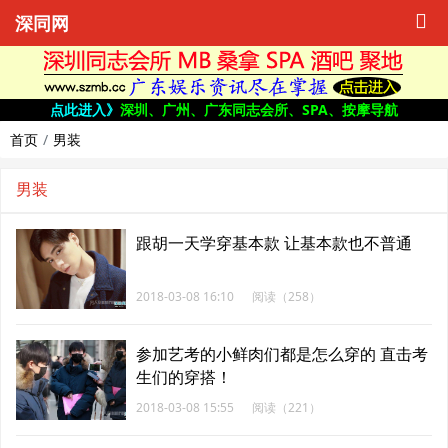
深同网
点此进入》
深圳、广州、广东同志会所、SPA、按摩导航
首页
男装
男装
跟胡一天学穿基本款 让基本款也不普通
2018-03-08 16:10
阅读（258）
参加艺考的小鲜肉们都是怎么穿的 直击考
生们的穿搭！
2018-03-08 15:55
阅读（221）