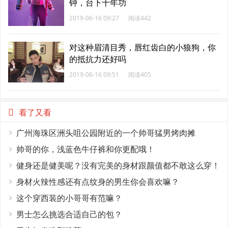
钟，台下十年功
2019-06-16 09:27
阅读442
对这种眉清目秀，唇红齿白的小狼狗，你
的抵抗力还好吗
2019-06-16 09:51
阅读405
看了又看
广州海珠区洲头咀公园附近的一个帅哥猛男烤肉摊
帅哥的你，浅蓝色牛仔裤和你更配哦！
健身还是健美呢？没有完美的身材跟颜值都不敢这么穿！
身材火辣性感还有点纹身的男生你会喜欢嘛？
这个穿西装的小哥哥有范嘛？
男士怎么挑选合适自己的包？