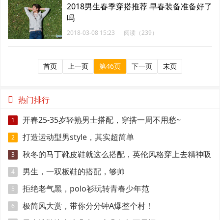
2018男生春季穿搭推荐 早春装备准备好了
吗
2018-03-08 15:23
阅读（239）
首页
上一页
第46页
下一页
末页
热门排行
开春25-35岁轻熟男士搭配，穿搭一周不用愁~
1
打造运动型男style，其实超简单
2
秋冬的马丁靴皮鞋就这么搭配，英伦风格穿上去精神吸
3
引眼球
男生，一双板鞋的搭配，够帅
4
拒绝老气黑，polo衫玩转青春少年范
5
极简风大赏，带你分分钟A爆整个村！
6