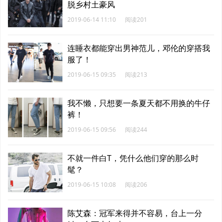
脱乡村土豪风
2019-06-14 11:10
阅读201
连睡衣都能穿出男神范儿，邓伦的穿搭我
服了！
2019-06-15 09:35
阅读213
我不懒，只想要一条夏天都不用换的牛仔
裤！
2019-06-15 09:56
阅读244
不就一件白T，凭什么他们穿的那么时
髦？
2019-06-15 10:08
阅读206
陈艾森：冠军来得并不容易，台上一分