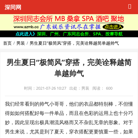
深同网
点此进入》
深圳、广州、广东同志会所、SPA、按摩导航
首页
男装
男生夏日“极简风”穿搭，完美诠释越简单越帅气
男生夏日“极简风”穿搭，完美诠释越简
单越帅气
时间：2021-07-26 10:27
出处：男装
阅读：
600
我们经常看到的帅气小哥哥，他们的衣品都特别棒，不但懂
得如如何搭配好每一件单品，而且在色彩的运用上也十分巧
妙，因此呈现出极具潮流风格而又不杂乱无章的形象。对于
男生来说，尤其是到了夏天，穿衣搭配更要慎重一些，如果