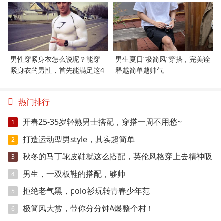
男性穿紧身衣怎么说呢？能穿
男生夏日“极简风”穿搭，完美诠
紧身衣的男性，首先能满足这4
释越简单越帅气
个条件
热门排行
开春25-35岁轻熟男士搭配，穿搭一周不用愁~
1
打造运动型男style，其实超简单
2
秋冬的马丁靴皮鞋就这么搭配，英伦风格穿上去精神吸
3
引眼球
男生，一双板鞋的搭配，够帅
4
拒绝老气黑，polo衫玩转青春少年范
5
极简风大赏，带你分分钟A爆整个村！
6