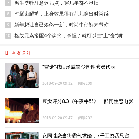
男生洗鞋注意这几点，穿几年都不显旧
7
时髦束腿裤，上身效果很有范儿穿出时尚感
8
新年想让自己焕然一新，时尚牛仔裤来帮你
9
格纹元素搭配4个诀窍，掌握了就可以由“土”变“潮”
10
网友关注
“雪诺”喊话漫威缺少同性演员代表
2018-09-20 09:32
阅读209
豆瓣评分8.3《午夜牛郎》一部同性恋电影
2018-09-20 09:47
阅读202
女同性恋当街霸气求婚，7千工资我只留