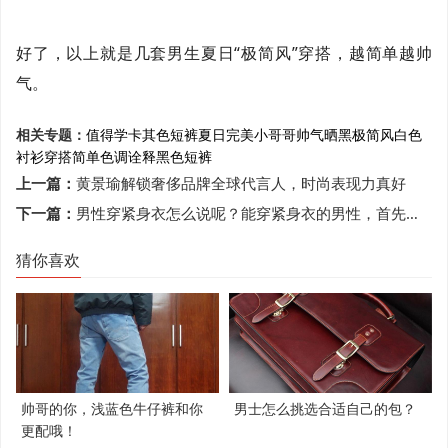
好了，以上就是几套男生夏日“极简风”穿搭，越简单越帅
气。
相关专题：
值得学
卡其色短裤
夏日
完美
小哥哥
帅气
晒黑
极简风
白色
衬衫
穿搭
简单
色调
诠释
黑色短裤
上一篇：
黄景瑜解锁奢侈品牌全球代言人，时尚表现力真好
下一篇：
男性穿紧身衣怎么说呢？能穿紧身衣的男性，首先能满足这4个条件
猜你喜欢
帅哥的你，浅蓝色牛仔裤和你
男士怎么挑选合适自己的包？
更配哦！