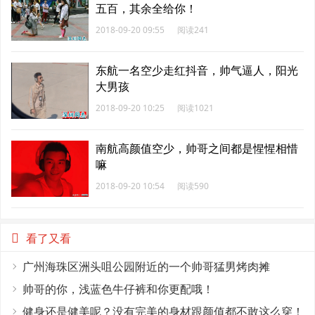
五百，其余全给你！
2018-09-20 09:55
阅读241
东航一名空少走红抖音，帅气逼人，阳光
大男孩
2018-09-20 10:25
阅读1021
南航高颜值空少，帅哥之间都是惺惺相惜
嘛
2018-09-20 10:54
阅读590
看了又看
广州海珠区洲头咀公园附近的一个帅哥猛男烤肉摊
帅哥的你，浅蓝色牛仔裤和你更配哦！
健身还是健美呢？没有完美的身材跟颜值都不敢这么穿！