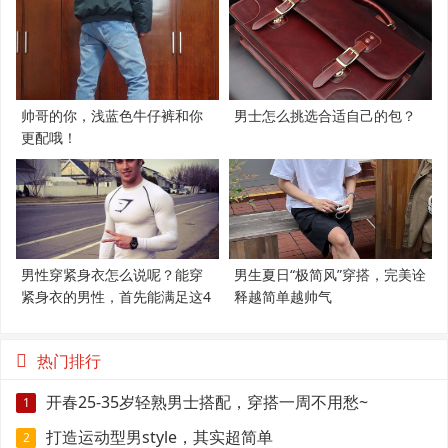
帅哥的你，浅蓝色牛仔裤和你
男士怎么挑选合适自己的包？
更配哦！
男性穿紧身衣怎么说呢？能穿
男生夏日“极简风”穿搭，完美诠
紧身衣的男性，首先能满足这4
释越简单越帅气
个条件
热门排行
开春25-35岁轻熟男士搭配，穿搭一周不用愁~
1
打造运动型男style，其实超简单
2