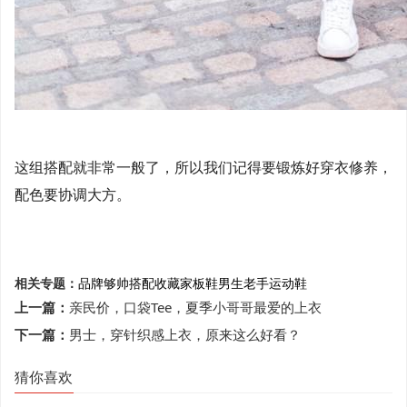
这组搭配就非常一般了，所以我们记得要锻炼好穿衣修养，
配色要协调大方。
相关专题：
品牌
够帅
搭配
收藏家
板鞋
男生
老手
运动鞋
上一篇：
亲民价，口袋Tee，夏季小哥哥最爱的上衣
下一篇：
男士，穿针织感上衣，原来这么好看？
猜你喜欢