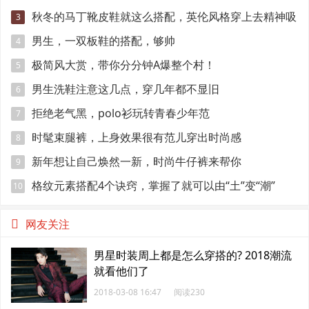
秋冬的马丁靴皮鞋就这么搭配，英伦风格穿上去精神吸
3
引眼球
男生，一双板鞋的搭配，够帅
4
极简风大赏，带你分分钟A爆整个村！
5
男生洗鞋注意这几点，穿几年都不显旧
6
拒绝老气黑，polo衫玩转青春少年范
7
时髦束腿裤，上身效果很有范儿穿出时尚感
8
新年想让自己焕然一新，时尚牛仔裤来帮你
9
格纹元素搭配4个诀窍，掌握了就可以由“土”变“潮”
10
网友关注
男星时装周上都是怎么穿搭的? 2018潮流
就看他们了
2018-03-08 16:47
阅读230