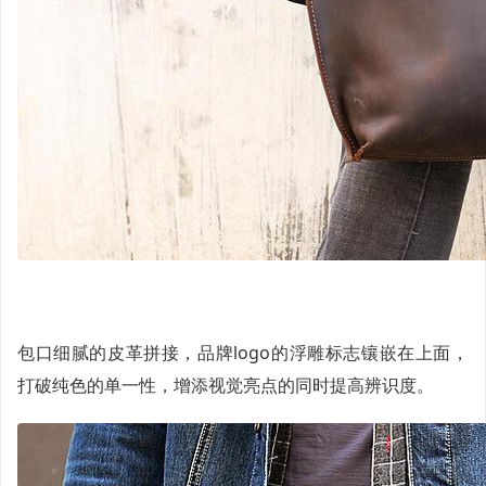
包口细腻的皮革拼接，品牌logo的浮雕标志镶嵌在上面，
打破纯色的单一性，增添视觉亮点的同时提高辨识度。