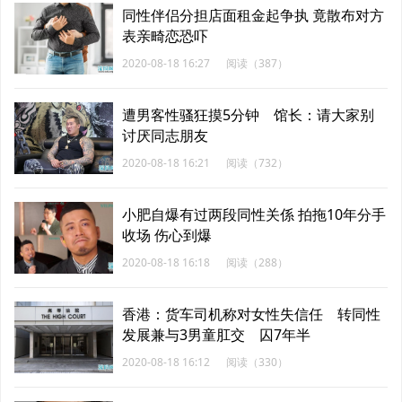
同性伴侣分担店面租金起争执 竟散布对方
表亲畸恋恐吓
2020-08-18 16:27
阅读（387）
遭男客性骚狂摸5分钟 馆长：请大家别
讨厌同志朋友
2020-08-18 16:21
阅读（732）
小肥自爆有过两段同性关係 拍拖10年分手
收场 伤心到爆
2020-08-18 16:18
阅读（288）
香港：货车司机称对女性失信任 转同性
发展兼与3男童肛交 囚7年半
2020-08-18 16:12
阅读（330）