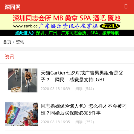
深同网
点此进入》
深圳、广州、广东同志会所、SPA、按摩导航
首页
资讯
资讯
天猫Cartier七夕对戒广告男男组合是父
子？ 网民：感觉是支持LGBT
2020-08-18 16:39
阅读（544）
同志婚姻保险懒人包》怎么样才不会被刁
难？同婚后买保险必知5件事
2020-08-18 16:35
阅读（352）