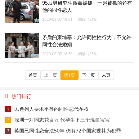
95后男研究生贩毒被抓，一起被抓的还有
他的同性恋人
2020-08-07 19:01
阅读（216）
矛盾的柬埔寨：允许同性性行为，不允许
同性合法婚姻
2020-08-07 18:58
阅读（258）
首页
上一页
第1页
下一页
末页
热门排行
以色列人要求平等的同性恋代孕权
1
深圳一对同志花百万 代孕生下三个混血宝宝
2
英国已同性恋合法50年 仍有72个国家视其为犯罪
3