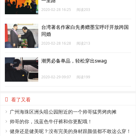
一里路
2020-02-28 16:25
阅读203
台湾著名作家白先勇赠墨宝呼吁开放跨国
同婚
2020-02-28 16:28
阅读213
潮男必备单品，轻松穿出swag
2020-02-29 09:07
阅读199
看了又看
广州海珠区洲头咀公园附近的一个帅哥猛男烤肉摊
帅哥的你，浅蓝色牛仔裤和你更配哦！
健身还是健美呢？没有完美的身材跟颜值都不敢这么穿！