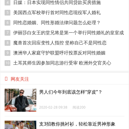
日媒：日本实现同性情侣共同贷款买房措施
4
美国西点军校举行首对同性恋现役军人婚礼
5
同性恋婚姻、同性形婚法律问题怎么处理？
6
伊丽莎白女王的堂兄将是第一个举行同性婚礼的皇室成
7
员
魔兽首次回应变性人指控 坚称自己不是同性恋
8
澳洲华人家庭守护联盟呼吁投票反对同性婚姻
9
土耳其师生因参加同志游行受审 欧洲外交官关心
10
网友关注
男人们今年到底该怎样“穿皮”？
2020-02-28 09:38
阅读200
支3招教你挑衬衫，轻松靠近男神形象