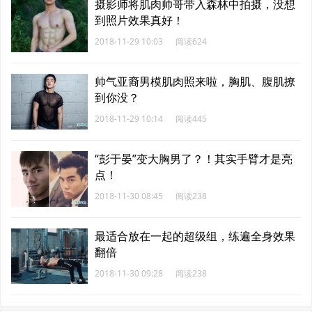
摄影师将肌肉帅哥带入森林中拍摄，没想
到照片效果真好！
2018-11-29 10:03
阅读624
帅气亚裔男模肌肉照来啦，胸肌、腹肌撩
到你没？
2018-11-29 10:14
阅读445
“彭于晏”变大胸男了？！其实手臂才是亮
点！
2018-11-30 08:45
阅读238
最适合放在一起的超级组，练遍全身效果
翻倍
2018-11-30 09:28
阅读238