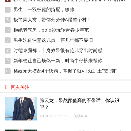
引眼球
男生，一双板鞋的搭配，够帅
4
极简风大赏，带你分分钟A爆整个村！
5
拒绝老气黑，polo衫玩转青春少年范
6
男生洗鞋注意这几点，穿几年都不显旧
7
时髦束腿裤，上身效果很有范儿穿出时尚感
8
新年想让自己焕然一新，时尚牛仔裤来帮你
9
格纹元素搭配4个诀窍，掌握了就可以由“土”变“潮”
10
网友关注
张云龙，果然颜值高的不像话！你认识
吗？
2018-11-29 09:52
阅读414