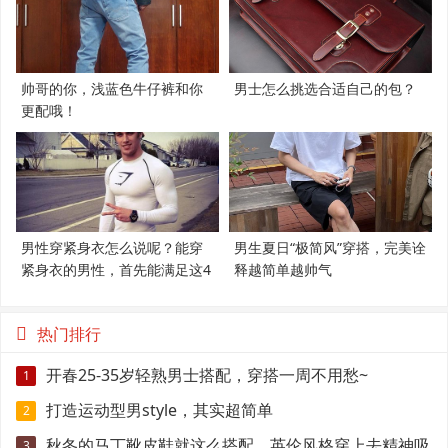
帅哥的你，浅蓝色牛仔裤和你
男士怎么挑选合适自己的包？
更配哦！
男性穿紧身衣怎么说呢？能穿
男生夏日“极简风”穿搭，完美诠
紧身衣的男性，首先能满足这4
释越简单越帅气
个条件
热门排行
开春25-35岁轻熟男士搭配，穿搭一周不用愁~
1
打造运动型男style，其实超简单
2
秋冬的马丁靴皮鞋就这么搭配，英伦风格穿上去精神吸
3