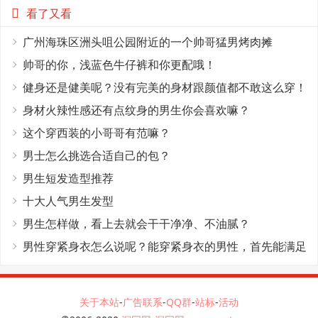
看了又看
广州海珠区洲头咀公园附近的一个帅哥猛男烤肉摊
帅哥的你，浅蓝色牛仔裤和你更配哦！
健身还是健美呢？没有完美的身材跟颜值都不敢这么穿！
身材火辣性感还有点纹身的男生你会喜欢嘛？
这个穿西装的小哥哥有范嘛？
男士怎么挑选合适自己的包？
男生短发造型推荐
十大人气男生发型
男生怎样做，看上去就会干干净净、不油腻？
男性穿紧身衣怎么说呢？能穿紧身衣的男性，首先能满足
这4个条件
关于本站
-
广告联系
-
QQ群
-
站标
-
活动