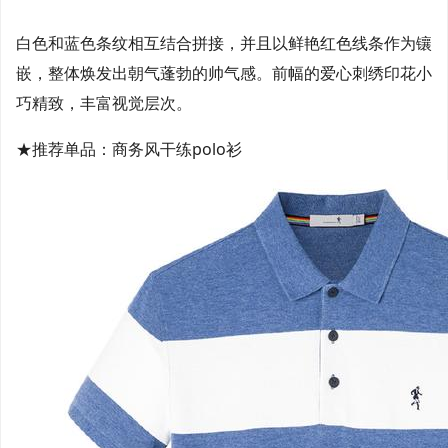
白色和蓝色条纹相互结合拼接，并且以鲜艳红色线条作为镶
嵌，整体焕发出朝气蓬勃的帅气感。前幅的爱心刺绣印花小
巧精致，丰富视觉层次。
★推荐单品：商务风干练polo衫