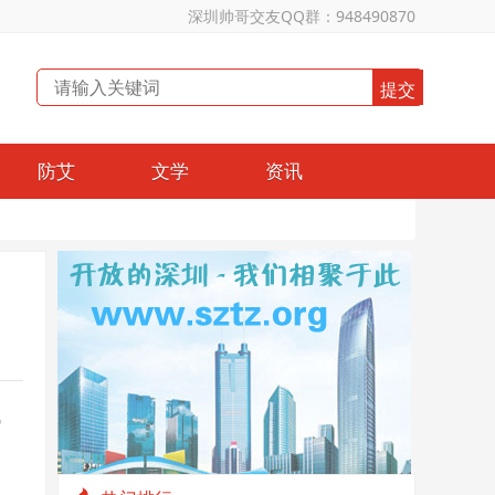
深圳帅哥交友QQ群：948490870
防艾
文学
资讯
气