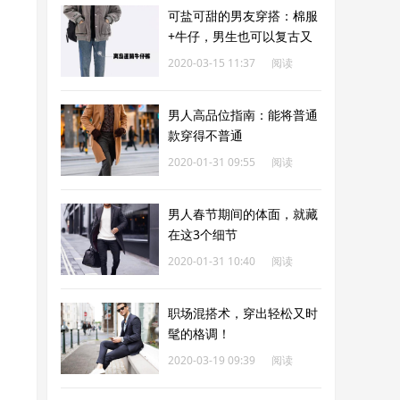
可盐可甜的男友穿搭：棉服
+牛仔，男生也可以复古又
文艺
2020-03-15 11:37
阅读
181
男人高品位指南：能将普通
款穿得不普通
2020-01-31 09:55
阅读
183
男人春节期间的体面，就藏
在这3个细节
2020-01-31 10:40
阅读
183
职场混搭术，穿出轻松又时
髦的格调！
2020-03-19 09:39
阅读
186