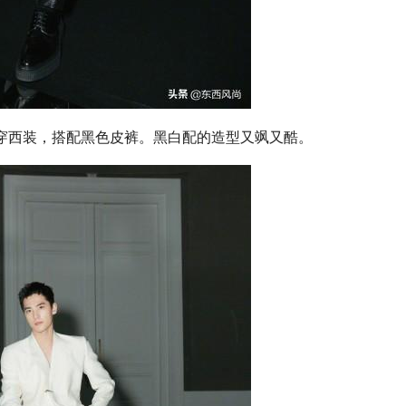
战真空穿西装，搭配黑色皮裤。黑白配的造型又飒又酷。