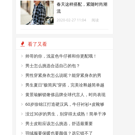
春天这样搭配，紧随时尚潮
流
2020-02-27 11:04
阅读
187
看了又看
帅哥的你，浅蓝色牛仔裤和你更配哦！
男士怎么挑选合适自己的包？
男性穿紧身衣怎么说呢？能穿紧身衣的男
性，首先能满足这4个条件
男生夏日“极简风”穿搭，完美诠释越简单越
帅气
黄景瑜解锁奢侈品牌全球代言人，时尚表现
力真好
60岁徐锦江打造硬汉风，牛仔衬衫+皮靴够
时髦
没过30岁的男生，别穿得太成熟！简单干净
的T恤搭配，帅气又减龄
男士皮鞋应该怎么挑选，舒适最重要
羽绒服要保暖也要颜值？选它错不了