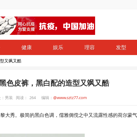
仔
健康
娱乐
理容
发型
型又飒又酷
黑色皮裤，黑白配的造型又飒又酷
处：男装
阅读：
264
编辑：
@www.sztz77.com
亮相品牌巴黎大秀。极简的黑白色调，儒雅倜傥之中又流露性感的荷尔蒙