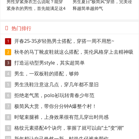
男性穿紧身衣怎么说呢？能穿
男生夏日“极简风”穿搭，完美诠
紧身衣的男性，首先能满足这4
释越简单越帅气
个条件
热门排行
开春25-35岁轻熟男士搭配，穿搭一周不用愁~
1
秋冬的马丁靴皮鞋就这么搭配，英伦风格穿上去精神吸
2
引眼球
打造运动型男style，其实超简单
3
男生，一双板鞋的搭配，够帅
4
男生洗鞋注意这几点，穿几年都不显旧
5
拒绝老气黑，polo衫玩转青春少年范
6
极简风大赏，带你分分钟A爆整个村！
7
时髦束腿裤，上身效果很有范儿穿出时尚感
8
格纹元素搭配4个诀窍，掌握了就可以由“土”变“潮”
9
新年想让自己焕然一新，时尚牛仔裤来帮你
10