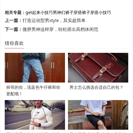
相关专题：
get起来
小技巧
男神们
裤子穿搭
裤子穿搭小技巧
上一篇：
打造运动型男style，其实超简单
下一篇：
微胖男神这样穿，轻松搭出高档休闲范
猜你喜欢
帅哥的你，浅蓝色牛仔裤和你
男士怎么挑选合适自己的包？
更配哦！