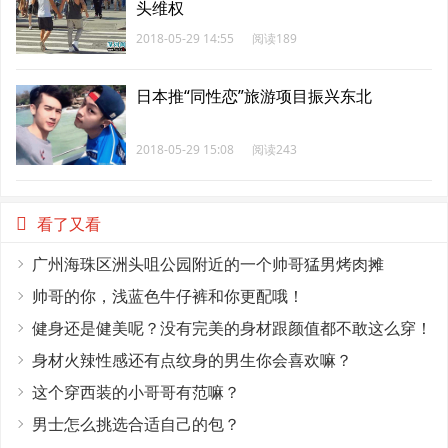
头维权
2018-05-29 14:55
阅读189
日本推“同性恋”旅游项目振兴东北
2018-05-29 15:08
阅读243
看了又看
广州海珠区洲头咀公园附近的一个帅哥猛男烤肉摊
帅哥的你，浅蓝色牛仔裤和你更配哦！
健身还是健美呢？没有完美的身材跟颜值都不敢这么穿！
身材火辣性感还有点纹身的男生你会喜欢嘛？
这个穿西装的小哥哥有范嘛？
男士怎么挑选合适自己的包？