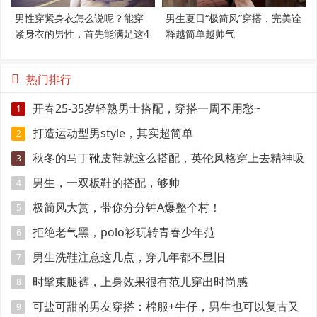
男性穿紧身衣怎么说呢？能穿
男生夏日“极简风”穿搭，完美诠
紧身衣的男性，首先能满足这4
释越简单越帅气
个条件
热门排行
开春25-35岁轻熟男士搭配，穿搭一周不用愁~
1
打造运动型男style，其实超简单
2
秋冬的马丁靴皮鞋就这么搭配，英伦风格穿上去精神吸
3
引眼球
男生，一双板鞋的搭配，够帅
4
极简风大赏，带你分分钟A爆整个村！
5
拒绝老气黑，polo衫玩转青春少年范
6
男生洗鞋注意这几点，穿几年都不显旧
7
时髦束腿裤，上身效果很有范儿穿出时尚感
8
可盐可甜的男友穿搭：棉服+牛仔，男生也可以复古又
9