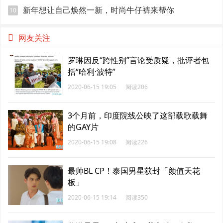
文艺
新年想让自己焕然一新，时尚牛仔裤来帮你
10
网友关注
罗琳因反“跨性别”言论受质疑，批评者包
括“哈利·波特”
2020-06-15 19:05
阅读206
3个月前，印度院线公映了这部载歌载舞
的GAY片
2020-06-15 19:08
阅读226
最帅BL CP！泰国男星获封「颜值天花
板」
2020-06-15 19:14
阅读350