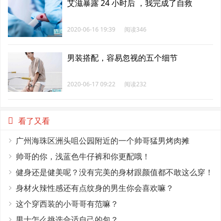
艾滋暴露 24 小时后 ，我完成了自救
2020-06-16 19:39
阅读346
男装搭配，容易忽视的五个细节
2020-06-17 09:22
阅读232
看了又看
广州海珠区洲头咀公园附近的一个帅哥猛男烤肉摊
帅哥的你，浅蓝色牛仔裤和你更配哦！
健身还是健美呢？没有完美的身材跟颜值都不敢这么穿！
身材火辣性感还有点纹身的男生你会喜欢嘛？
这个穿西装的小哥哥有范嘛？
男士怎么挑选合适自己的包？