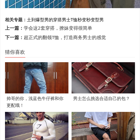
相关专题：
土到爆
型男的穿搭
男士T恤
秒变
秒变型男
上一篇：
学会这2套穿搭，撩妹变得很简单
下一篇：
超正式的翻领T恤，打造商务男士的感觉
猜你喜欢
帅哥的你，浅蓝色牛仔裤和你
男士怎么挑选合适自己的包？
更配哦！