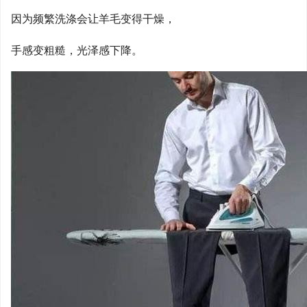
因为频繁洗涤会让羊毛变得干燥，
手感变粗糙，光泽感下降。