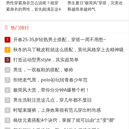
男性穿紧身衣怎么说呢？能穿
男生夏日“极简风”穿搭，完美诠
紧身衣的男性，首先能满足这4
释越简单越帅气
个条件
热门排行
开春25-35岁轻熟男士搭配，穿搭一周不用愁~
1
秋冬的马丁靴皮鞋就这么搭配，英伦风格穿上去精神吸
2
引眼球
打造运动型男style，其实超简单
3
男生，一双板鞋的搭配，够帅
4
拒绝老气黑，polo衫玩转青春少年范
5
极简风大赏，带你分分钟A爆整个村！
6
男生洗鞋注意这几点，穿几年都不显旧
7
时髦束腿裤，上身效果很有范儿穿出时尚感
8
格纹元素搭配4个诀窍，掌握了就可以由“土”变“潮”
9