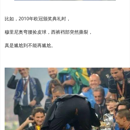
比如，2010年欧冠颁奖典礼时，
穆里尼奥弯腰捡皮球，西裤裆部突然撕裂，
真是尴尬到不能再尴尬。