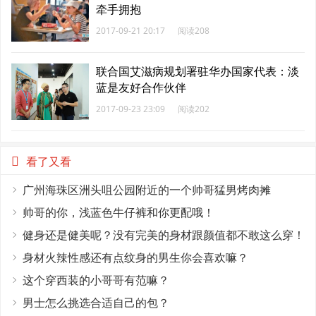
牵手拥抱
2017-09-21 20:17
阅读208
联合国艾滋病规划署驻华办国家代表：淡
蓝是友好合作伙伴
2017-09-23 23:09
阅读202
看了又看
广州海珠区洲头咀公园附近的一个帅哥猛男烤肉摊
帅哥的你，浅蓝色牛仔裤和你更配哦！
健身还是健美呢？没有完美的身材跟颜值都不敢这么穿！
身材火辣性感还有点纹身的男生你会喜欢嘛？
这个穿西装的小哥哥有范嘛？
男士怎么挑选合适自己的包？