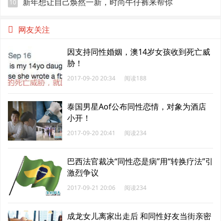
新年想让自己焕然一新，时尚牛仔裤来帮你
10
网友关注
因支持同性婚姻，澳14岁女孩收到死亡威
胁！
2017-09-20 20:34
阅读188
泰国男星Aof公布同性恋情，对象为酒店
小开！
2017-09-20 20:41
阅读234
巴西法官裁决“同性恋是病”用“转换疗法”引
激烈争议
2017-09-21 20:06
阅读234
成龙女儿离家出走后 和同性好友当街亲密