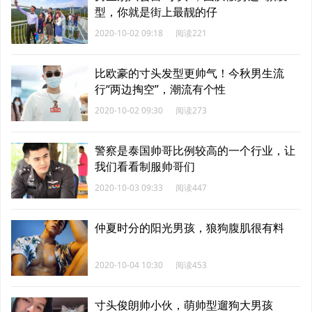
型，你就是街上最靓的仔
2020-10-02 09:18
阅读221
比欧豪的寸头发型更帅气！今秋男生流
行“两边掏空”，潮流有个性
2020-10-02 09:30
阅读273
警察是泰国帅哥比例较高的一个行业，让
我们看看制服帅哥们
2020-10-03 09:33
阅读447
仲夏时分的阳光男孩，狼狗腹肌很有料
2020-10-04 10:30
阅读453
寸头俊朗帅小伙，萌帅型遛狗大男孩