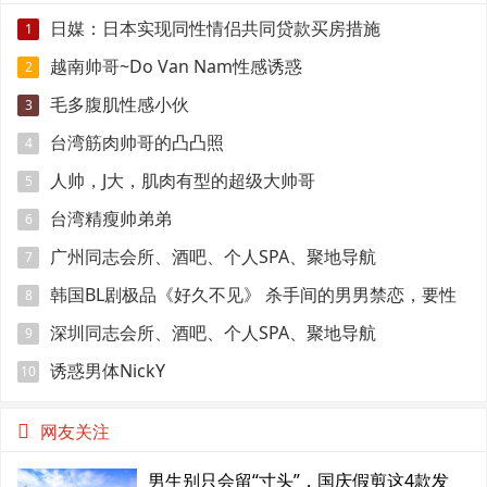
日媒：日本实现同性情侣共同贷款买房措施
1
越南帅哥~Do Van Nam性感诱惑
2
毛多腹肌性感小伙
3
台湾筋肉帅哥的凸凸照
4
人帅，J大，肌肉有型的超级大帅哥
5
台湾精瘦帅弟弟
6
广州同志会所、酒吧、个人SPA、聚地导航
7
韩国BL剧极品《好久不见》 杀手间的男男禁恋，要性
8
命还是爱情？
深圳同志会所、酒吧、个人SPA、聚地导航
9
诱惑男体NickY
10
网友关注
男生别只会留“寸头”，国庆假剪这4款发