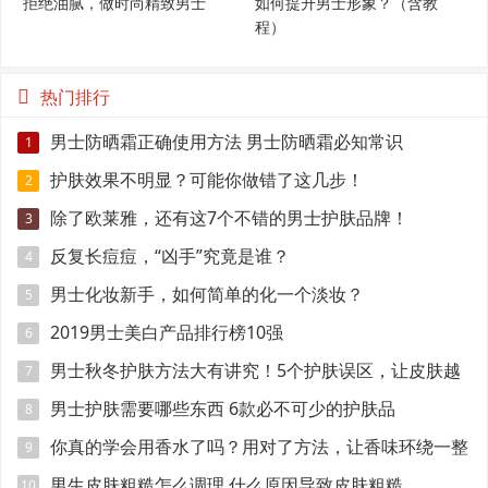
拒绝油腻，做时尚精致男士
如何提升男士形象？（含教
程）
热门排行
男士防晒霜正确使用方法 男士防晒霜必知常识
1
护肤效果不明显？可能你做错了这几步！
2
除了欧莱雅，还有这7个不错的男士护肤品牌！
3
反复长痘痘，“凶手”究竟是谁？
4
男士化妆新手，如何简单的化一个淡妆？
5
2019男士美白产品排行榜10强
6
男士秋冬护肤方法大有讲究！5个护肤误区，让皮肤越
7
变越糟！
男士护肤需要哪些东西 6款必不可少的护肤品
8
你真的学会用香水了吗？用对了方法，让香味环绕一整
9
天不是问题！
男生皮肤粗糙怎么调理 什么原因导致皮肤粗糙
10