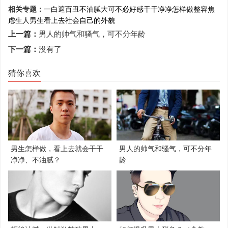
相关专题：
一白遮百丑
不油腻
大可不必
好感
干干净净
怎样做
整容
焦
虑
生人
男生
看上去
社会
自己的外貌
上一篇：
男人的帅气和骚气，可不分年龄
下一篇：
没有了
猜你喜欢
男生怎样做，看上去就会干干
男人的帅气和骚气，可不分年
净净、不油腻？
龄