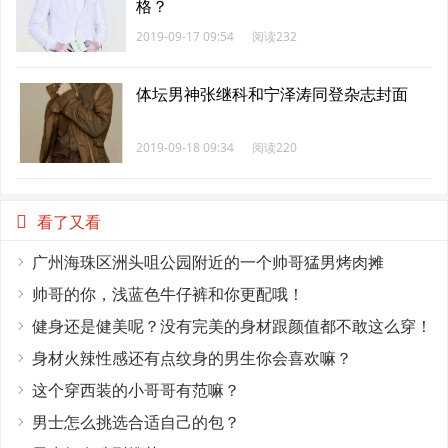
格？
2019-09-17 09:54
阅读232
体坛男神张继科和宁泽涛同登杂志封面
2019-09-18 09:34
阅读220
看了又看
广州海珠区洲头咀公园附近的一个帅哥猛男烤肉摊
帅哥的你，浅蓝色牛仔裤和你更配哦！
健身还是健美呢？没有完美的身材跟颜值都不敢这么穿！
身材火辣性感还有点纹身的男生你会喜欢嘛？
这个穿西装的小哥哥有范嘛？
男士怎么挑选合适自己的包？