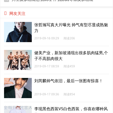
网友关注
张哲瀚写真大片曝光 帅气有型尽显成熟魅
力
2019-09-16 09:29
阅读206
健美产业，新加坡涌现出很多肌肉猛男,个
子不高肌肉很大
2019-09-17 08:59
阅读459
刘芮麟帅气依旧，最后一张图有惊喜！
2019-09-17 09:36
阅读854
李现黑色西装VS白色西装，你喜欢哪种风