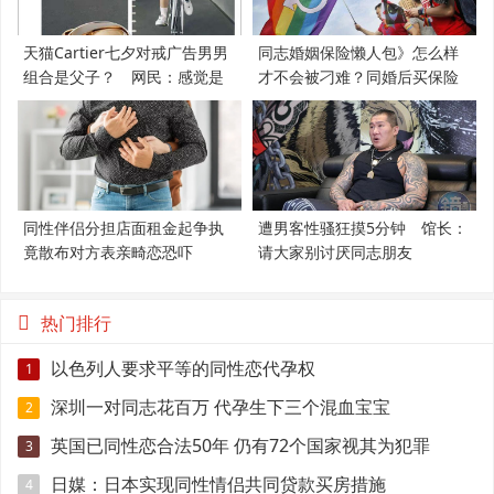
天猫Cartier七夕对戒广告男男
同志婚姻保险懒人包》怎么样
组合是父子？ 网民：感觉是
才不会被刁难？同婚后买保险
支持LGBT
必知5件事
同性伴侣分担店面租金起争执
遭男客性骚狂摸5分钟 馆长：
竟散布对方表亲畸恋恐吓
请大家别讨厌同志朋友
热门排行
以色列人要求平等的同性恋代孕权
1
深圳一对同志花百万 代孕生下三个混血宝宝
2
英国已同性恋合法50年 仍有72个国家视其为犯罪
3
日媒：日本实现同性情侣共同贷款买房措施
4