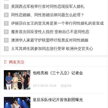
美国西点军校举行首对同性恋现役军人婚礼
5
同性恋婚姻、同性形婚法律问题怎么处理？
6
伊丽莎白女王的堂兄将是第一个举行同性婚礼的皇室成
7
员
魔兽首次回应变性人指控 坚称自己不是同性恋
8
澳洲华人家庭守护联盟呼吁投票反对同性婚姻
9
土耳其师生因参加同志游行受审 欧洲外交官关心
10
网友关注
包晗亮相《三十儿立》记者会
2017-09-05 16:49
阅读265
皇后乐队传记片首张剧照曝光