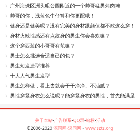
广州海珠区洲头咀公园附近的一个帅哥猛男烤肉摊
帅哥的你，浅蓝色牛仔裤和你更配哦！
健身还是健美呢？没有完美的身材跟颜值都不敢这么穿！
身材火辣性感还有点纹身的男生你会喜欢嘛？
这个穿西装的小哥哥有范嘛？
男士怎么挑选合适自己的包？
男生短发造型推荐
十大人气男生发型
男生怎样做，看上去就会干干净净、不油腻？
男性穿紧身衣怎么说呢？能穿紧身衣的男性，首先能满足
这4个条件
关于本站
-
广告联系
-
QQ群
-
站标
-
活动
©2006-2020
深同网-深同网
-
www.sztz.org