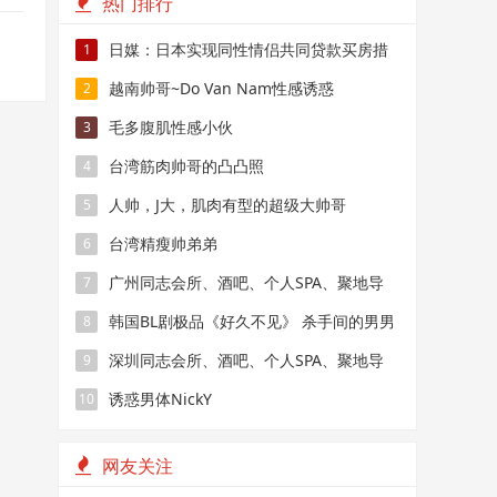
热门排行
日媒：日本实现同性情侣共同贷款买房措
1
施
越南帅哥~Do Van Nam性感诱惑
2
毛多腹肌性感小伙
3
台湾筋肉帅哥的凸凸照
4
人帅，J大，肌肉有型的超级大帅哥
5
台湾精瘦帅弟弟
6
广州同志会所、酒吧、个人SPA、聚地导
7
航
韩国BL剧极品《好久不见》 杀手间的男男
8
禁恋，要性命还是爱情？
深圳同志会所、酒吧、个人SPA、聚地导
9
航
诱惑男体NickY
10
网友关注