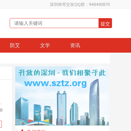
深圳帅哥交友QQ群：948490870
防艾
文学
资讯
，
春