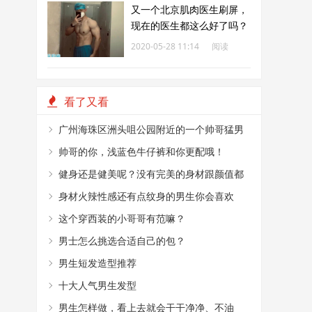
又一个北京肌肉医生刷屏，
现在的医生都这么好了吗？
2020-05-28 11:14
阅读
473
看了又看
广州海珠区洲头咀公园附近的一个帅哥猛男
烤肉摊
帅哥的你，浅蓝色牛仔裤和你更配哦！
健身还是健美呢？没有完美的身材跟颜值都
不敢这么穿！
身材火辣性感还有点纹身的男生你会喜欢
嘛？
这个穿西装的小哥哥有范嘛？
男士怎么挑选合适自己的包？
男生短发造型推荐
十大人气男生发型
男生怎样做，看上去就会干干净净、不油