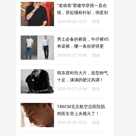
“老戏骨”霍建华穿搭一直在
线，穿起骚粉衬衫，倒是别
具一格
2020-05-26 10:21
阅读
214
男士必备的裤装，牛仔裤VS
奇诺裤，哪一条你穿得更
多？
2020-05-27 10:45
阅读
246
韩东君时尚大片，造型帅气
十足，满满的硬汉风调！
2020-05-27 10:58
阅读
229
186CM北京航空总医院肌
肉医生登上央视火了！
2020-05-28 10:52
阅读
471