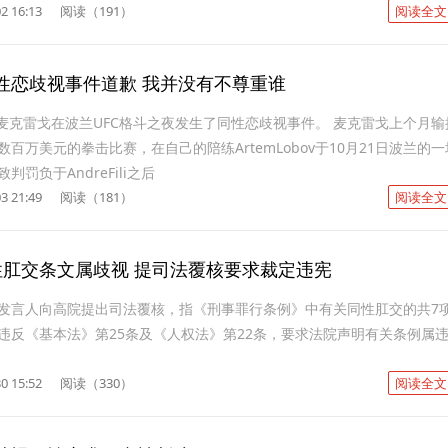
2 16:13
阅读（191）
阅读全文
性恋歧视事件道歉 我并没有不尊重谁
，麦克雷戈在波兰UFC格斗之夜发生了同性恋歧视事件。 麦克雷戈上个月输
百万美元的拳击比赛，在自己的陪练ArtemLobov于10月21日波兰的一
罚负于AndreFili之后
3 21:49
阅读（181）
阅读全文
性肛交条文属歧视 提司法覆核要求裁定违宪
发言人向高院提出司法覆核，指《刑事罪行条例》中有关同性肛交的共7
违反《基本法》第25条及《人权法》第22条，要求法院声明有关条例属
0 15:52
阅读（330）
阅读全文