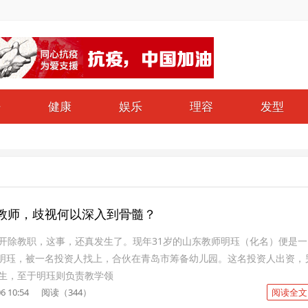
仔
健康
娱乐
理容
发型
教师，歧视何以深入到骨髓？
开除教职，这事，还真发生了。现年31岁的山东教师明珏（化名）便是一
月，明珏，被一名投资人找上，合伙在青岛市筹备幼儿园。这名投资人出资，
生，至于明珏则负责教学领
6 10:54
阅读（344）
阅读全文