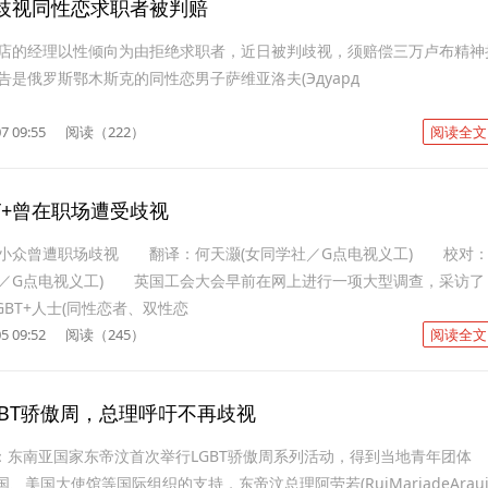
歧视同性恋求职者被判赔
的经理以性倾向为由拒绝求职者，近日被判歧视，须赔偿三万卢布精神
是俄罗斯鄂木斯克的同性恋男子萨维亚洛夫(Эдуард
7 09:55
阅读（222）
阅读全文
T+曾在职场遭受歧视
众曾遭职场歧视 翻译：何天灏(女同学社／G点电视义工) 校对
同学社／G点电视义工) 英国工会大会早前在网上进行一项大型调查，采访了
LGBT+人士(同性恋者、双性恋
5 09:52
阅读（245）
阅读全文
GBT骄傲周，总理呼吁不再歧视
)：东南亚国家东帝汶首次举行LGBT骄傲周系列活动，得到当地青年团体
合国、美国大使馆等国际组织的支持，东帝汶总理阿劳若(RuiMariadeArauj