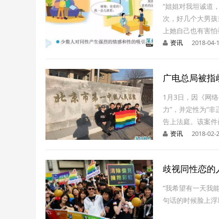
“姐姐对我坦诚道
次，好几个大男孩
上她自己也有害怕
资讯
2018-04-1
广电总局被指
1月3日，因《网
力”，并定性为“非
告上法庭。该案件已
资讯
2018-02-2
歧视同性恋的
“我希望有一天我
句话的时候脸上浮