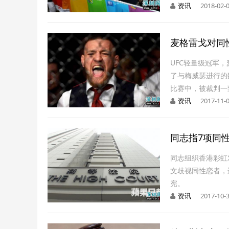
资讯
2018-02-0
麦格雷戈对同
UFC轻量级冠军
了与梅威瑟进行的数
比赛中，被裁判一致判
资讯
2017-11-0
同志指7项同
同志组织香港彩虹
文歧视同性恋者，
宪。
资讯
2017-10-3