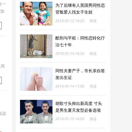
有一
为了后继有人英国男同性恋
力加
背叛爱人找女子生娃
2018-05-12 16:23
阅读
240
酷刑与平权：同性恋转化疗
法七十年
2018-05-14 16:22
阅读
223
总局
同性夫妻产子，市长亲自签
发出生证
2018-05-14 17:08
阅读
237
胡歌寸头帅出新高度 寸头
是男生夏天发型必备选项
说这
2018-05-15 16:09
阅读
243