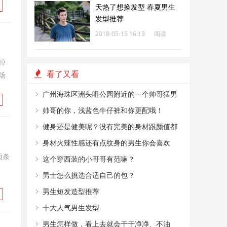
天热了想换发型 春夏男生
发型推荐
2018-05-15 16:13
阅读
217
掉
看了又看
场
广州海珠区洲头咀公园附近的一个帅哥猛男
烤肉摊
帅哥的你，浅蓝色牛仔裤和你更配哦！
健身还是健美呢？没有完美的身材跟颜值都
不敢这么穿！
身材火辣性感还有点纹身的男生你会喜欢
项条
嘛？
这个穿西装的小哥哥有范嘛？
违
男士怎么挑选合适自己的包？
男生短发造型推荐
十大人气男生发型
男生怎样做，看上去就会干干净净、不油