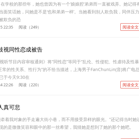
，在学校的那些年，她也曾因为有一个‘娘娘腔’弟弟而一直被戏弄。她记得
当面笑话她，问她是不是‘也和弟弟一样’。当她看到别人欺负我，同伴压
被欺负的恐
5 22:35
阅读（249）
阅读全文
歧视同性恋成被告
络视听节目内容审核通则》将“同性恋”等同于“乱伦、性侵犯、性虐待及性暴
正常的性关系、性行为”的不恰当描述，上海男子FanChunLin(音)将广电
于今天9:30在
4 22:26
阅读（220）
阅读全文
人真可悲
能牵着我对象的手走遍大街小巷，而不用接受异样的眼光。”还记得当时她
现的是微微笑容和眼中的那一丝希望，我猜她是想到了她的那个她吧。