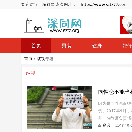
欢迎访问
深同网
永久网址：
https://www.sztz77.com
首页
男装
健身
靓
首页
歧视
专题
歧视
同性恋不能当
因为是同性恋而被
例。2017年9
外一名教师负责招
资讯
2018-10-0