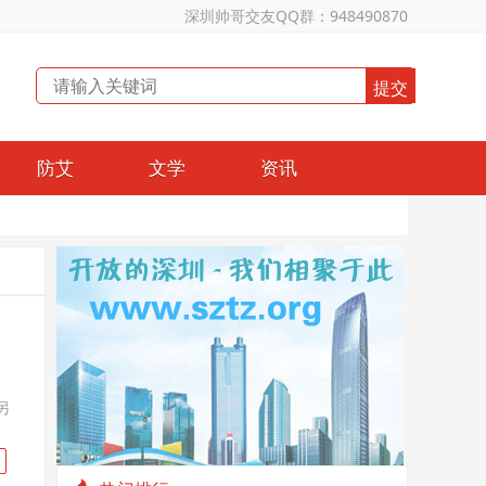
深圳帅哥交友QQ群：948490870
防艾
文学
资讯
另