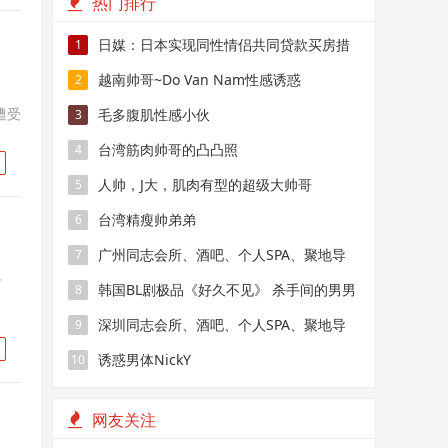
热门排行
日媒：日本实现同性情侣共同贷款买房措
1
施
越南帅哥~Do Van Nam性感诱惑
2
为
遭受
毛多腹肌性感小伙
3
台湾筋肉帅哥的凸凸照
4
人帅，J大，肌肉有型的超级大帅哥
5
台湾精瘦帅弟弟
6
广州同志会所、酒吧、个人SPA、聚地导
7
。
航
韩国BL剧极品《好久不见》 杀手间的男男
8
禁恋，要性命还是爱情？
深圳同志会所、酒吧、个人SPA、聚地导
9
航
诱惑男体NickY
10
网友关注