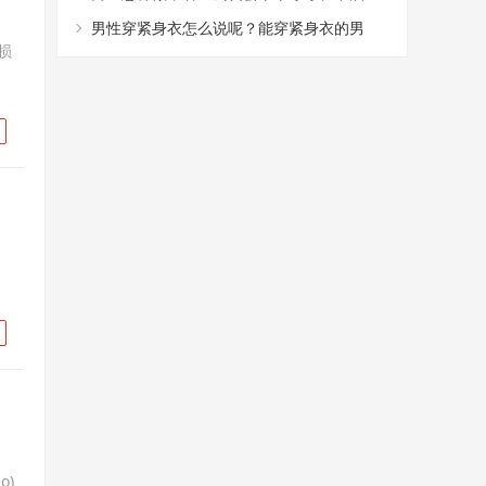
腻？
男性穿紧身衣怎么说呢？能穿紧身衣的男
损
性，首先能满足这4个条件
：
o)