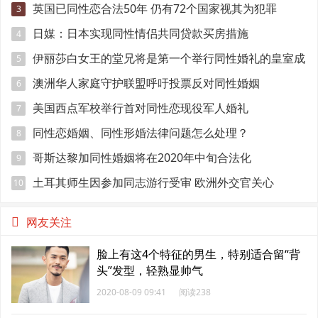
英国已同性恋合法50年 仍有72个国家视其为犯罪
3
日媒：日本实现同性情侣共同贷款买房措施
4
伊丽莎白女王的堂兄将是第一个举行同性婚礼的皇室成
5
员
澳洲华人家庭守护联盟呼吁投票反对同性婚姻
6
美国西点军校举行首对同性恋现役军人婚礼
7
同性恋婚姻、同性形婚法律问题怎么处理？
8
哥斯达黎加同性婚姻将在2020年中旬合法化
9
土耳其师生因参加同志游行受审 欧洲外交官关心
10
网友关注
脸上有这4个特征的男生，特别适合留“背
头”发型，轻熟显帅气
2020-08-09 09:41
阅读238