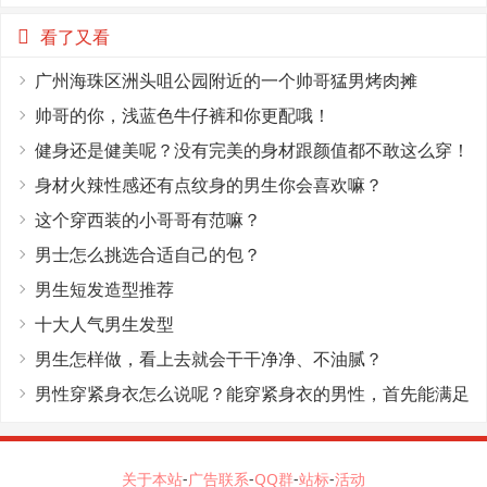
看了又看
广州海珠区洲头咀公园附近的一个帅哥猛男烤肉摊
帅哥的你，浅蓝色牛仔裤和你更配哦！
健身还是健美呢？没有完美的身材跟颜值都不敢这么穿！
身材火辣性感还有点纹身的男生你会喜欢嘛？
这个穿西装的小哥哥有范嘛？
男士怎么挑选合适自己的包？
男生短发造型推荐
十大人气男生发型
男生怎样做，看上去就会干干净净、不油腻？
男性穿紧身衣怎么说呢？能穿紧身衣的男性，首先能满足
这4个条件
关于本站
-
广告联系
-
QQ群
-
站标
-
活动