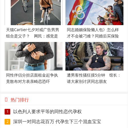
天猫Cartier七夕对戒广告男男
同志婚姻保险懒人包》怎么样
组合是父子？ 网民：感觉是
才不会被刁难？同婚后买保险
支持LGBT
必知5件事
同性伴侣分担店面租金起争执
遭男客性骚狂摸5分钟 馆长：
竟散布对方表亲畸恋恐吓
请大家别讨厌同志朋友
热门排行
以色列人要求平等的同性恋代孕权
1
深圳一对同志花百万 代孕生下三个混血宝宝
2