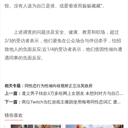
惊。没有人该为自己是谁、或爱着谁而躲躲藏藏”。
上述调查的问题涉及安全、健康、教育和职场，超过
2/3的受访者表示，他们避免在公众场合与伴侣牵手，怕招
致他人的负面反应;近1/4的受访者表示，他们曾因性倾向遭
遇同事的负面反应。
相关专题：
同性恋行为
性倾向
歧视
矫正
立法
英政府
上一篇：
遵义男子转款3万多给网上女朋友 未想到对方与自己同性
下一篇：
两位Twitch当红游戏主播因使用侮辱同性恋词汇 遭平台停权30日
猜你喜欢