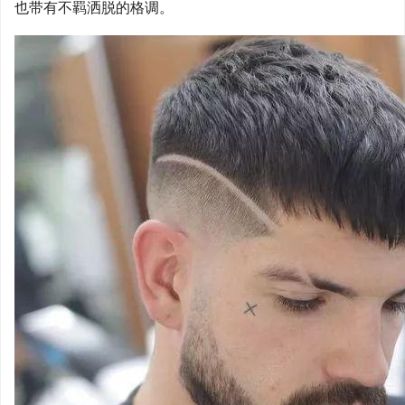
也带有不羁洒脱的格调。