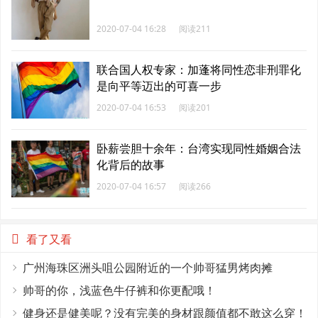
2020-07-04 16:28
阅读211
联合国人权专家：加蓬将同性恋非刑罪化
是向平等迈出的可喜一步
2020-07-04 16:53
阅读201
卧薪尝胆十余年：台湾实现同性婚姻合法
化背后的故事
2020-07-04 16:57
阅读266
看了又看
广州海珠区洲头咀公园附近的一个帅哥猛男烤肉摊
帅哥的你，浅蓝色牛仔裤和你更配哦！
健身还是健美呢？没有完美的身材跟颜值都不敢这么穿！