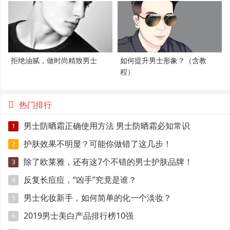
拒绝油腻，做时尚精致男士
如何提升男士形象？（含教
程）
热门排行
男士防晒霜正确使用方法 男士防晒霜必知常识
1
护肤效果不明显？可能你做错了这几步！
2
除了欧莱雅，还有这7个不错的男士护肤品牌！
3
反复长痘痘，“凶手”究竟是谁？
4
男士化妆新手，如何简单的化一个淡妆？
5
2019男士美白产品排行榜10强
6