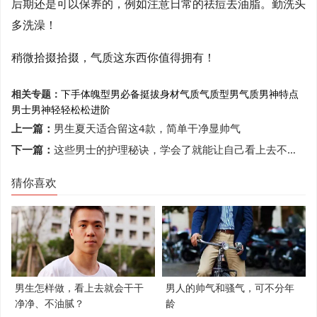
后期还是可以保养的，例如注意日常的祛痘去油脂。勤洗头
多洗澡！
稍微拾掇拾掇，气质这东西你值得拥有！
相关专题：
下手
体魄
型男
必备
挺拔身材
气质
气质型男
气质男神
特点
男士
男神
轻轻松松
进阶
上一篇：
男生夏天适合留这4款，简单干净显帅气
下一篇：
这些男士的护理秘诀，学会了就能让自己看上去不一样
猜你喜欢
男生怎样做，看上去就会干干
男人的帅气和骚气，可不分年
净净、不油腻？
龄