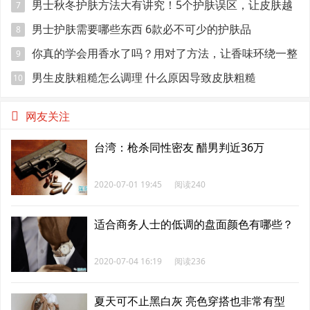
男士秋冬护肤方法大有讲究！5个护肤误区，让皮肤越
7
变越糟！
男士护肤需要哪些东西 6款必不可少的护肤品
8
你真的学会用香水了吗？用对了方法，让香味环绕一整
9
天不是问题！
男生皮肤粗糙怎么调理 什么原因导致皮肤粗糙
10
网友关注
台湾：枪杀同性密友 醋男判近36万
2020-07-01 19:45
阅读240
适合商务人士的低调的盘面颜色有哪些？
2020-07-04 16:19
阅读236
夏天可不止黑白灰 亮色穿搭也非常有型