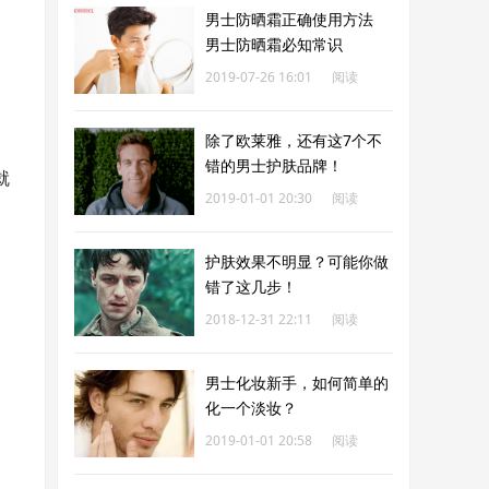
男士防晒霜正确使用方法
男士防晒霜必知常识
2019-07-26 16:01
阅读
189
除了欧莱雅，还有这7个不
错的男士护肤品牌！
就
2019-01-01 20:30
阅读
190
护肤效果不明显？可能你做
错了这几步！
2018-12-31 22:11
阅读
191
男士化妆新手，如何简单的
化一个淡妆？
2019-01-01 20:58
阅读
208