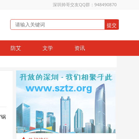
深圳帅哥交友QQ群：948490870
防艾
文学
资讯
“锅