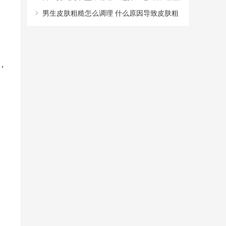
得尝试
男生皮肤粗糙怎么调理 什么原因导致皮肤粗
糙
，