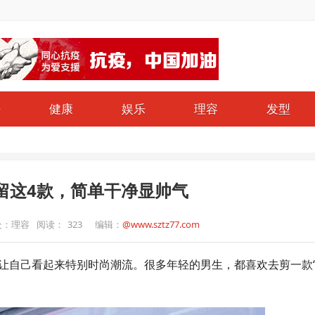
仔
健康
娱乐
理容
发型
留这4款，简单干净显帅气
处：理容
阅读：
323
编辑：
@www.sztz77.com
让自己看起来特别时尚潮流。很多年轻的男生，都喜欢去剪一款