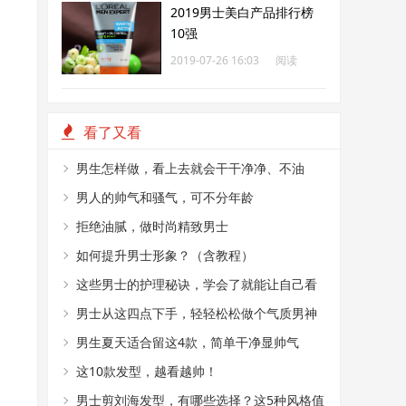
2019男士美白产品排行榜
10强
2019-07-26 16:03
阅读
208
看了又看
男生怎样做，看上去就会干干净净、不油
腻？
男人的帅气和骚气，可不分年龄
拒绝油腻，做时尚精致男士
如何提升男士形象？（含教程）
这些男士的护理秘诀，学会了就能让自己看
上去不一样
男士从这四点下手，轻轻松松做个气质男神
男生夏天适合留这4款，简单干净显帅气
这10款发型，越看越帅！
男士剪刘海发型，有哪些选择？这5种风格值