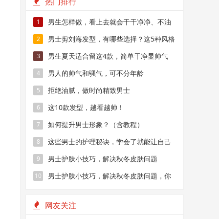
热门排行
男生怎样做，看上去就会干干净净、不油
1
腻？
男士剪刘海发型，有哪些选择？这5种风格
2
值得尝试
男生夏天适合留这4款，简单干净显帅气
3
男人的帅气和骚气，可不分年龄
4
拒绝油腻，做时尚精致男士
5
这10款发型，越看越帅！
6
如何提升男士形象？（含教程）
7
这些男士的护理秘诀，学会了就能让自己
8
看上去不一样
男士护肤小技巧，解决秋冬皮肤问题
9
男士护肤小技巧，解决秋冬皮肤问题，你
10
真的了解吗？
网友关注