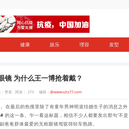
仔
健康
娱乐
理容
发型
的眼镜 为什么王一博抢着戴？
处：男装
阅读：
273
编辑：
@www.sztz77.com
拜。在最后的热搜里除了有童年男神明道结婚生子的消息之外
#
的这一条。乍一看这标题，相信不少人都要发出那句‘不是
把这副爸爸群体最爱的无框眼镜驾驭得轻车熟路。