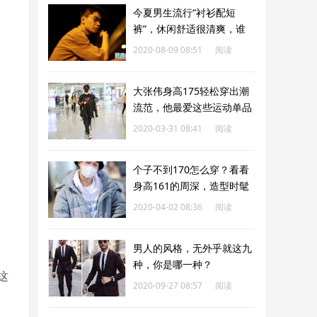
今夏男生流行“衬衫配短
裤”，休闲舒适很清爽，谁
穿谁帅气
2020-08-09 08:51
阅读
189
大张伟身高175轻松穿出潮
流范，他最爱这些运动单品
2020-03-31 08:41
阅读
192
个子不到170怎么穿？看看
身高161的周深，造型时髦
又显高
2020-04-02 08:36
阅读
192
男人的风格，无外乎就这九
种，你是哪一种？
这
2020-09-27 08:57
阅读
192