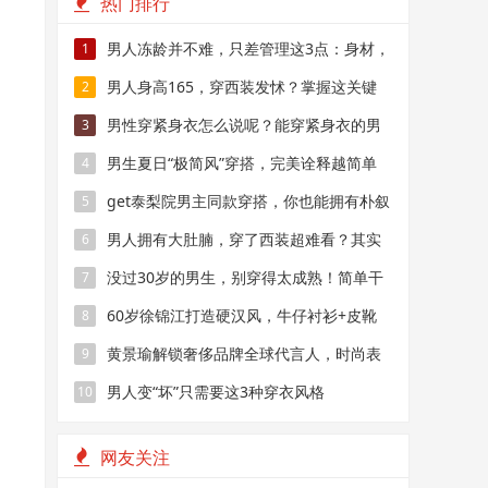
热门排行
男人冻龄并不难，只差管理这3点：身材，
1
衣品，相貌
男人身高165，穿西装发怵？掌握这关键
2
处，穿出175
男性穿紧身衣怎么说呢？能穿紧身衣的男
3
性，首先能满足这4个条件
男生夏日“极简风”穿搭，完美诠释越简单
4
越帅气
get泰梨院男主同款穿搭，你也能拥有朴叙
5
俊一样的男神气质！
男人拥有大肚腩，穿了西装超难看？其实
6
显瘦超简单
没过30岁的男生，别穿得太成熟！简单干
7
净的T恤搭配，帅气又减龄
60岁徐锦江打造硬汉风，牛仔衬衫+皮靴
8
够时髦
黄景瑜解锁奢侈品牌全球代言人，时尚表
9
现力真好
男人变“坏”只需要这3种穿衣风格
10
网友关注