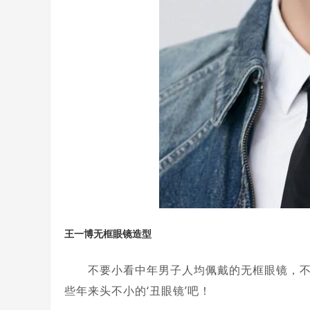
王一博无框眼镜造型
不要小看中年男子人均佩戴的无框眼镜，不仅
些年来头不小的‘丑眼镜’吧！