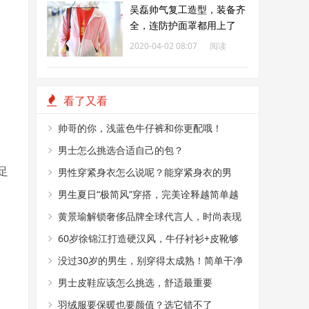
吴磊帅气复工造型，装备齐
全，连防护面罩都用上了
2020-04-02 08:07
阅读
193
看了又看
帅哥的你，浅蓝色牛仔裤和你更配哦！
男士怎么挑选合适自己的包？
足
男性穿紧身衣怎么说呢？能穿紧身衣的男
性，首先能满足这4个条件
男生夏日“极简风”穿搭，完美诠释越简单越
帅气
黄景瑜解锁奢侈品牌全球代言人，时尚表现
力真好
60岁徐锦江打造硬汉风，牛仔衬衫+皮靴够
时髦
没过30岁的男生，别穿得太成熟！简单干净
的T恤搭配，帅气又减龄
男士皮鞋应该怎么挑选，舒适最重要
羽绒服要保暖也要颜值？选它错不了