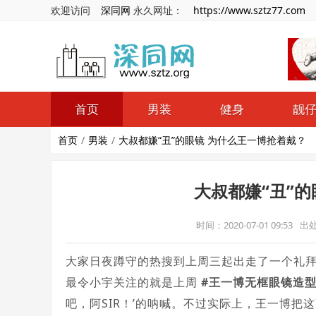
欢迎访问
深同网
永久网址：
https://www.sztz77.com
首页
男装
健身
靓
首页
男装
大叔都嫌“丑”的眼镜 为什么王一博抢着戴？
大叔都嫌“丑”
时间：2020-07-01 09:53
出
大家日夜蹲守的热搜到上周三起出走了一个礼
最令小宇关注的就是上周
#王一博无框眼镜造型
吧，阿SIR！’的呐喊。不过实际上，王一博