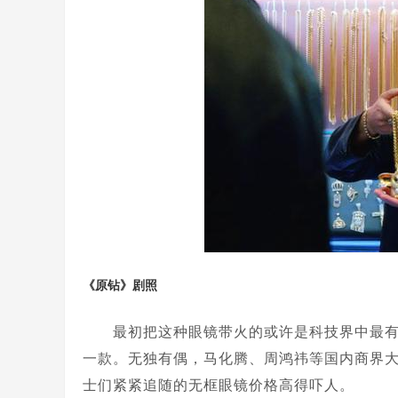
《原钻》剧照
最初把这种眼镜带火的或许是科技界中最有穿搭哲学的
一款。无独有偶，马化腾、周鸿祎等国内商界
士们紧紧追随的无框眼镜价格高得吓人。