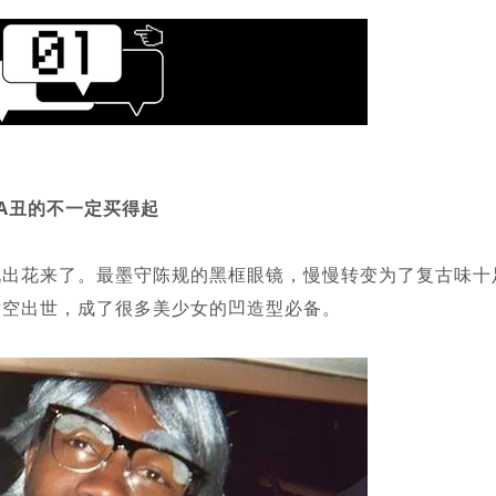
TA丑的不一定买得起
花来了。最墨守陈规的黑框眼镜，慢慢转变为了复古味十
横空出世，成了很多美少女的凹造型必备。