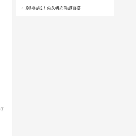
别纠结啦！尖头帆布鞋超百搭
无框