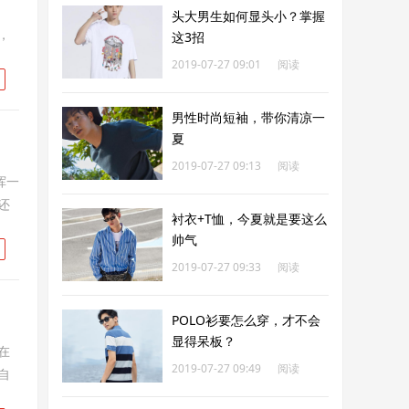
头大男生如何显头小？掌握
，
这3招
2019-07-27 09:01
阅读
195
男性时尚短袖，带你清凉一
夏
2019-07-27 09:13
阅读
挥一
223
还
衬衣+T恤，今夏就是要这么
帅气
2019-07-27 09:33
阅读
210
POLO衫要怎么穿，才不会
显得呆板？
在
2019-07-27 09:49
阅读
自
215