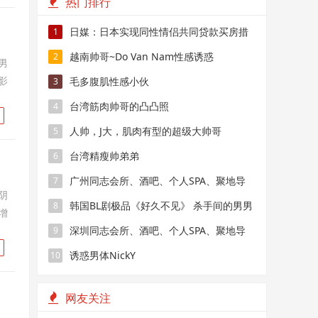
热门排行
日媒：日本实现同性情侣共同贷款买房措
1
施
越南帅哥~Do Van Nam性感诱惑
2
男
影
毛多腹肌性感小伙
3
台湾筋肉帅哥的凸凸照
4
人帅，J大，肌肉有型的超级大帅哥
5
台湾精瘦帅弟弟
6
广州同志会所、酒吧、个人SPA、聚地导
7
阴
航
韩国BL剧极品《好久不见》 杀手间的男男
8
增
禁恋，要性命还是爱情？
深圳同志会所、酒吧、个人SPA、聚地导
9
航
诱惑男体NickY
10
网友关注