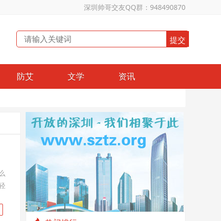
深圳帅哥交友QQ群：948490870
防艾
文学
资讯
么
轻