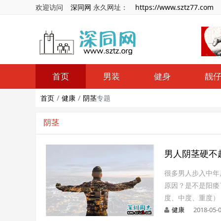
欢迎访问
深同网
永久网址：
https://www.sztz77.com
首页
男装
健身
靓
首页
健康
阴茎
专题
阴茎
男人阴茎硬不
很多男人步入中年
原因？是不是阳痿
度、中度、重度）
健康
2018-05-0