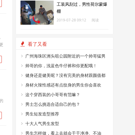
工装风刮过，男性荷尔蒙爆
棚
2019-07-28 09:12
阅读
210
。
看了又看
更
广州海珠区洲头咀公园附近的一个帅哥猛男
烤肉摊
帅哥的你，浅蓝色牛仔裤和你更配哦！
健身还是健美呢？没有完美的身材跟颜值都
不敢这么穿！
身材火辣性感还有点纹身的男生你会喜欢
嘛？
这个穿西装的小哥哥有范嘛？
的
男士怎么挑选合适自己的包？
男生短发造型推荐
十大人气男生发型
男生怎样做，看上去就会干干净净、不油