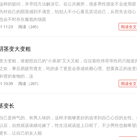
这样的疑问，并寻找方法解决它。在公共厕所，很多男性朋友不去使用尿
为对自己的阴茎感到不满意，怕别人不小心看见笑话自己，从而失去信心
也会不时存在尴尬的场面
1 11:23
阅读（245）
阅读全文
阴茎变大变粗
变大变粗，谁都想自己的“小弟弟”又大又粗，仅仅靠吃伟哥等性药只能发
之欢，事后易疲劳透支，吃的多了更是会形成依赖心理。想要真正的改变
补肾的食物的，这
1 10:39
阅读（267）
阅读全文
茎变长
自己是帅气的、有男人味的，这样才能够更好的追求到自己心仪的女性。
以后，自然就该谈婚论嫁了，性生活就该提上日程了。不少男性也都希望
更长，让自己的女人能