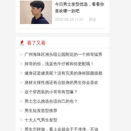
今日男士发型优选，看看你
喜欢哪一款吧
2020-08-24 11:21
阅读
208
看了又看
广州海珠区洲头咀公园附近的一个帅哥猛男
烤肉摊
帅哥的你，浅蓝色牛仔裤和你更配哦！
健身还是健美呢？没有完美的身材跟颜值都
不敢这么穿！
身材火辣性感还有点纹身的男生你会喜欢
嘛？
这个穿西装的小哥哥有范嘛？
男士怎么挑选合适自己的包？
男生短发造型推荐
十大人气男生发型
男生怎样做，看上去就会干干净净、不油