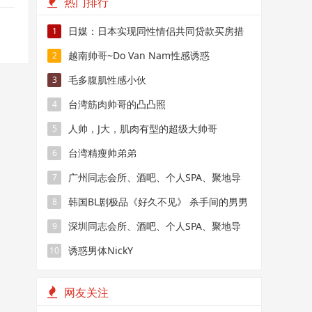
热门排行
日媒：日本实现同性情侣共同贷款买房措
1
施
越南帅哥~Do Van Nam性感诱惑
2
毛多腹肌性感小伙
3
台湾筋肉帅哥的凸凸照
4
人帅，J大，肌肉有型的超级大帅哥
5
台湾精瘦帅弟弟
6
广州同志会所、酒吧、个人SPA、聚地导
7
航
韩国BL剧极品《好久不见》 杀手间的男男
8
禁恋，要性命还是爱情？
深圳同志会所、酒吧、个人SPA、聚地导
9
航
诱惑男体NickY
10
网友关注