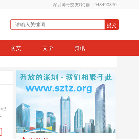
深圳帅哥交友QQ群：948490870
防艾
文学
资讯
中已
不