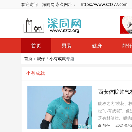
欢迎访问
深同网
永久网址：
https://www.sztz77.com
首页
男装
健身
靓
首页
靓仔
小有成就
专题
小有成就
西安体院帅气
能称之为“校花、
经“小有成就”。
乏身材健壮、颜值
靓仔
2021-07-2