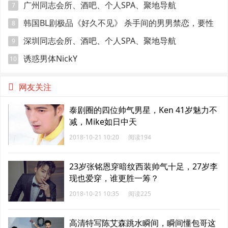
广州同志会所、酒吧、个人SPA、聚地导航
7
韩国BL剧极品《好久不见》 杀手间的男男禁恋，要性
8
命还是爱情？
深圳同志会所、酒吧、个人SPA、聚地导航
9
诱惑男体NickY
10
网友关注
泰剧圈的四位帅气男星，Ken 41岁魅力不
减，Mike如日中天
2018-10-21 10:20
阅读194
23岁张铭恩穿暗纹西装帅气十足，27岁李
现也爱穿，谁更胜一筹？
2018-10-21 10:35
阅读225
高清特写陈艾森跳水瞬间，瞬间懂包哥这