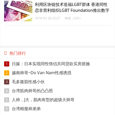
利用区块链技术造福LGBT群体 香港同性
恋非营利组织LGBT Foundation推出数字
货币“粉币”
2018-02-28 22:27
阅读（225）
热门排行
日媒：日本实现同性情侣共同贷款买房措施
1
越南帅哥~Do Van Nam性感诱惑
2
毛多腹肌性感小伙
3
台湾筋肉帅哥的凸凸照
4
人帅，J大，肌肉有型的超级大帅哥
5
台湾精瘦帅弟弟
6