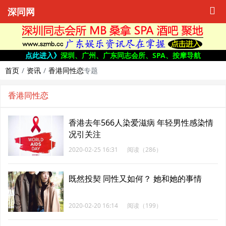
深同网
点此进入》
深圳、广州、广东同志会所、SPA、按摩导航
首页
资讯
香港同性恋
专题
香港同性恋
香港去年566人染爱滋病 年轻男性感染情
况引关注
2020-02-25 16:31
阅读（286）
既然投契 同性又如何？ 她和她的事情
2020-02-20 16:14
阅读（199）