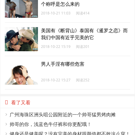
个称呼是怎么来的
2018-10-21 11:03
阅读414
美国有《断背山》泰国有《暹罗之恋》而
我们中国有近乎完美的它
2018-10-22 15:19
阅读201
男人手淫有哪些危害
2018-10-22 15:27
阅读252
看了又看
广州海珠区洲头咀公园附近的一个帅哥猛男烤肉摊
帅哥的你，浅蓝色牛仔裤和你更配哦！
健身还是健美呢？没有完美的身材跟颜值都不敢这么穿！