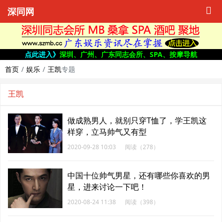
深同网
点此进入》
深圳、广州、广东同志会所、SPA、按摩导航
首页
娱乐
王凯
专题
王凯
做成熟男人，就别只穿T恤了，学王凯这
样穿，立马帅气又有型
2020-09-28 10:03
阅读（278）
中国十位帅气男星，还有哪些你喜欢的男
星，进来讨论一下吧！
2020-08-24 11:38
阅读（398）