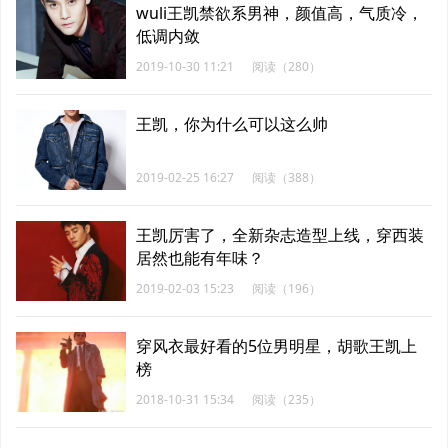
wuli王凯禁欲系男神，颜值高，气质冷，
低调内敛
2019-10-30 11:21
阅读（280）
王凯，你为什么可以这么帅
2019-02-25 16:27
阅读（388）
王凯厉害了，全新杂志造型上线，穿西装
居然也能有年味？
2019-02-03 15:23
阅读（196）
穿风衣最好看的5位男明星，胡歌王凯上
榜
2018-10-31 15:34
阅读（235）