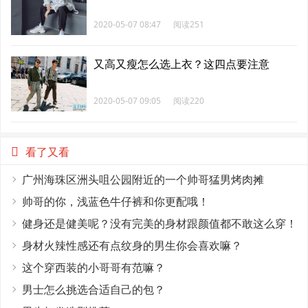
2020-05-07 08:47
阅读251
又高又瘦怎么选上衣？这四点要注意
2020-05-07 09:05
阅读220
看了又看
广州海珠区洲头咀公园附近的一个帅哥猛男烤肉摊
帅哥的你，浅蓝色牛仔裤和你更配哦！
健身还是健美呢？没有完美的身材跟颜值都不敢这么穿！
身材火辣性感还有点纹身的男生你会喜欢嘛？
这个穿西装的小哥哥有范嘛？
男士怎么挑选合适自己的包？