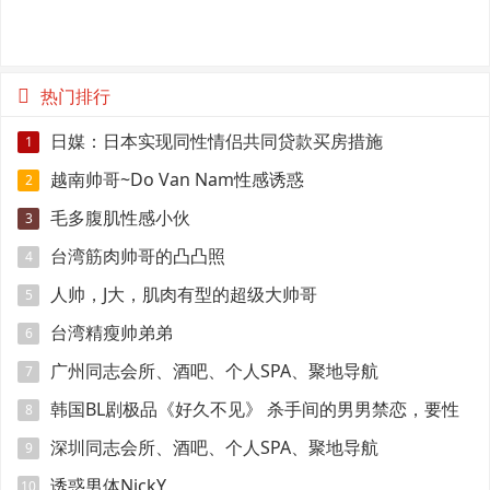
热门排行
日媒：日本实现同性情侣共同贷款买房措施
1
越南帅哥~Do Van Nam性感诱惑
2
毛多腹肌性感小伙
3
台湾筋肉帅哥的凸凸照
4
人帅，J大，肌肉有型的超级大帅哥
5
台湾精瘦帅弟弟
6
广州同志会所、酒吧、个人SPA、聚地导航
7
韩国BL剧极品《好久不见》 杀手间的男男禁恋，要性
8
命还是爱情？
深圳同志会所、酒吧、个人SPA、聚地导航
9
诱惑男体NickY
10