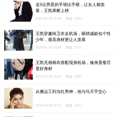
这5位男星的手堪比手模，让女人都羡
慕，王凯果断上榜
2020-08-24 11:33
阅读（550）
王凯穿趣味卫衣走机场，吸睛减龄似个性
少年，瘦高身材更让人羡慕
2020-01-20 10:04
阅读（217）
王凯无领棉衣搭配现身机场，修身显瘦尽
显好身材
2019-12-20 20:23
阅读（226）
从搬运工到当红男神，他与马天宇交心
2019-10-30 11:31
阅读（251）