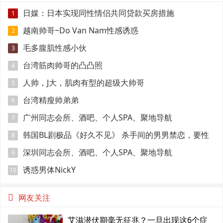
日媒：日本实现同性情侣共同贷款买房措施
1
越南帅哥~Do Van Nam性感诱惑
2
毛多腹肌性感小伙
3
台湾筋肉帅哥的凸凸照
4
人帅，J大，肌肉有型的超级大帅哥
5
台湾精瘦帅弟弟
6
广州同志会所、酒吧、个人SPA、聚地导航
7
韩国BL剧极品《好久不见》 杀手间的男男禁恋，要性
8
命还是爱情？
深圳同志会所、酒吧、个人SPA、聚地导航
9
诱惑男体NickY
10
网友关注
艾滋潜伏期毫无征兆？一旦出现这6个症