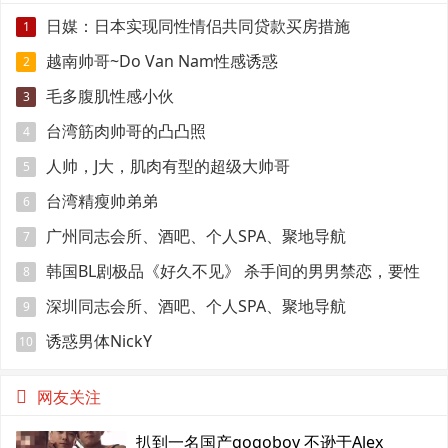
日媒：日本实现同性情侣共同贷款买房措施
1
越南帅哥~Do Van Nam性感诱惑
2
毛多腹肌性感小伙
3
台湾筋肉帅哥的凸凸照
4
人帅，J大，肌肉有型的超级大帅哥
5
台湾精瘦帅弟弟
6
广州同志会所、酒吧、个人SPA、聚地导航
7
韩国BL剧极品《好久不见》 杀手间的男男禁恋，要性
8
命还是爱情？
深圳同志会所、酒吧、个人SPA、聚地导航
9
诱惑男体NickY
10
网友关注
扒到一名国产gogoboy 不逊于Alex