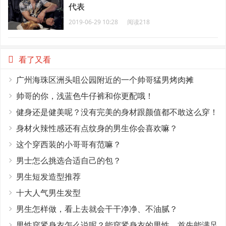
代表
2019-06-29 10:28
阅读218
看了又看
广州海珠区洲头咀公园附近的一个帅哥猛男烤肉摊
帅哥的你，浅蓝色牛仔裤和你更配哦！
健身还是健美呢？没有完美的身材跟颜值都不敢这么穿！
身材火辣性感还有点纹身的男生你会喜欢嘛？
这个穿西装的小哥哥有范嘛？
男士怎么挑选合适自己的包？
男生短发造型推荐
十大人气男生发型
男生怎样做，看上去就会干干净净、不油腻？
男性穿紧身衣怎么说呢？能穿紧身衣的男性，首先能满足