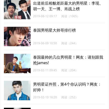
出道前后相貌差距最大的男明星：李现、
胡一天、王一博、肖战上榜
2019-08-12 09:17
阅读（1065）
泰国男明星大帅哥排行榜
2019-06-09 10:50
阅读（244）
泰国最帅的几位男明星！网友：请别跟我
抢James!
2019-02-11 09:45
阅读（204）
男明星证件照，第4个你认识吗？网友：
好帅！
2019-02-10 16:20
阅读（252）