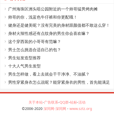
广州海珠区洲头咀公园附近的一个帅哥猛男烤肉摊
帅哥的你，浅蓝色牛仔裤和你更配哦！
健身还是健美呢？没有完美的身材跟颜值都不敢这么穿！
身材火辣性感还有点纹身的男生你会喜欢嘛？
这个穿西装的小哥哥有范嘛？
男士怎么挑选合适自己的包？
男生短发造型推荐
十大人气男生发型
男生怎样做，看上去就会干干净净、不油腻？
男性穿紧身衣怎么说呢？能穿紧身衣的男性，首先能满足
这4个条件
关于本站
-
广告联系
-
QQ群
-
站标
-
活动
©2006-2020
深同网-深同网
-
www.sztz.org