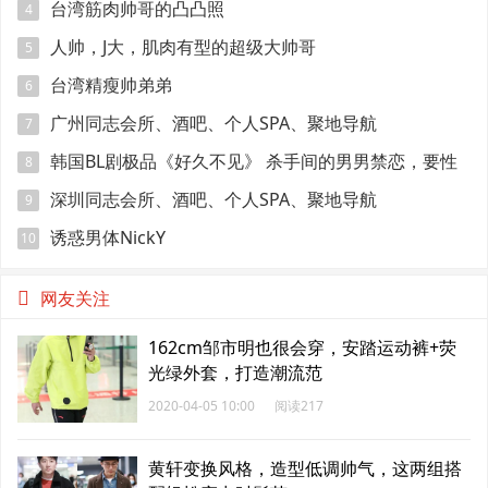
台湾筋肉帅哥的凸凸照
4
人帅，J大，肌肉有型的超级大帅哥
5
台湾精瘦帅弟弟
6
广州同志会所、酒吧、个人SPA、聚地导航
7
韩国BL剧极品《好久不见》 杀手间的男男禁恋，要性
8
命还是爱情？
深圳同志会所、酒吧、个人SPA、聚地导航
9
诱惑男体NickY
10
网友关注
162cm邹市明也很会穿，安踏运动裤+荧
光绿外套，打造潮流范
2020-04-05 10:00
阅读217
黄轩变换风格，造型低调帅气，这两组搭