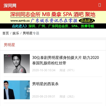
深同网
点此进入》
深圳、广州、广东同志会所、SPA、按摩导航
首页
娱乐
男明星
专题
男明星
30位泰剧男明星裸身拍摄大片 助力2020
泰国乳腺癌粉红丝带
2020-10-30 10:34
阅读（971）
男明星的西装杀
2020-08-23 09:31
阅读（262）