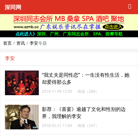
深同网
点此进入》
深圳、广州、广东同志会所、SPA、按摩导航
首页
资讯
李安
专题
李安
“我丈夫是同性恋”：一生没有性生活，她
却爱得那么多
2019-11-09 15:50
阅读（284）
影荐：《喜宴》逾越了文化和性别的边
界，我理解的李安
2018-02-21 11:00
阅读（247）