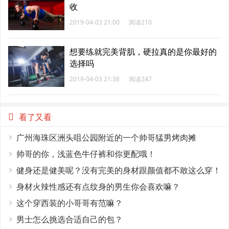
收
2019-04-03 21:00
阅读210
想要练就完美背肌，硬拉真的是你最好的
选择吗
2019-04-03 21:38
阅读247
看了又看
广州海珠区洲头咀公园附近的一个帅哥猛男烤肉摊
帅哥的你，浅蓝色牛仔裤和你更配哦！
健身还是健美呢？没有完美的身材跟颜值都不敢这么穿！
身材火辣性感还有点纹身的男生你会喜欢嘛？
这个穿西装的小哥哥有范嘛？
男士怎么挑选合适自己的包？