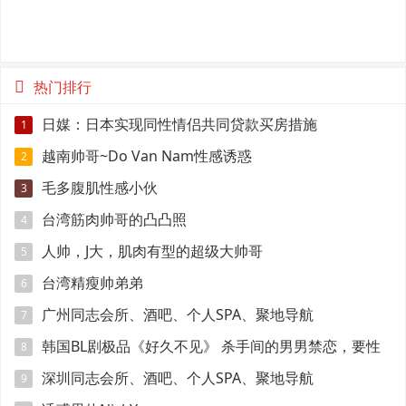
热门排行
日媒：日本实现同性情侣共同贷款买房措施
1
越南帅哥~Do Van Nam性感诱惑
2
毛多腹肌性感小伙
3
台湾筋肉帅哥的凸凸照
4
人帅，J大，肌肉有型的超级大帅哥
5
台湾精瘦帅弟弟
6
广州同志会所、酒吧、个人SPA、聚地导航
7
韩国BL剧极品《好久不见》 杀手间的男男禁恋，要性
8
命还是爱情？
深圳同志会所、酒吧、个人SPA、聚地导航
9