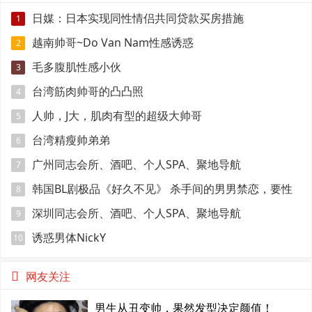
日媒：日本实现同性情侣共同贷款买房措施
1
越南帅哥~Do Van Nam性感诱惑
2
毛多腹肌性感小伙
3
台湾筋肉帅哥的凸凸照
4
人帅，J大，肌肉有型的超级大帅哥
5
台湾精瘦帅弟弟
6
广州同志会所、酒吧、个人SPA、聚地导航
7
韩国BL剧极品《好久不见》 杀手间的男男禁恋，要性
8
命还是爱情？
深圳同志会所、酒吧、个人SPA、聚地导航
9
诱惑男体NickY
10
网友关注
男生从丑变帅，果然发型决定颜值！