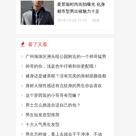
黄景瑜时尚街拍曝光 化身
都市型男出镜魅力十足
2018-10-26 15:16
阅读
185
看了又看
广州海珠区洲头咀公园附近的一个帅哥猛男
烤肉摊
帅哥的你，浅蓝色牛仔裤和你更配哦！
健身还是健美呢？没有完美的身材跟颜值都
不敢这么穿！
身材火辣性感还有点纹身的男生你会喜欢
嘛？
这个穿西装的小哥哥有范嘛？
男士怎么挑选合适自己的包？
男生短发造型推荐
十大人气男生发型
男生怎样做，看上去就会干干净净、不油