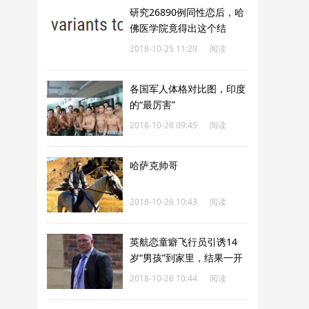
研究26890例同性恋后，哈
佛医学院竟得出这个结
论……
2018-10-25 11:29
阅读
247
各国军人体格对比图，印度
的“最厉害”
2018-10-26 09:45
阅读
265
哈萨克帅哥
2018-10-26 10:43
阅读
381
英航恋童癖飞行员引诱14
岁“男孩”到家里，结果一开
门却等到警察
2018-10-26 10:44
阅读
215