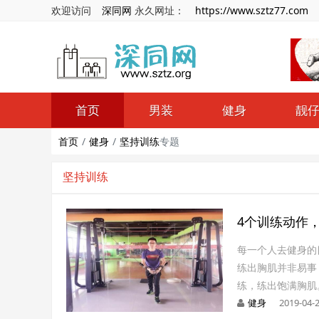
欢迎访问
深同网
永久网址：
https://www.sztz77.com
首页
男装
健身
靓
首页
健身
坚持训练
专题
坚持训练
4个训练动作
每一个人去健身的
练出胸肌并非易事
练，练出饱满胸肌
健身
2019-04-2