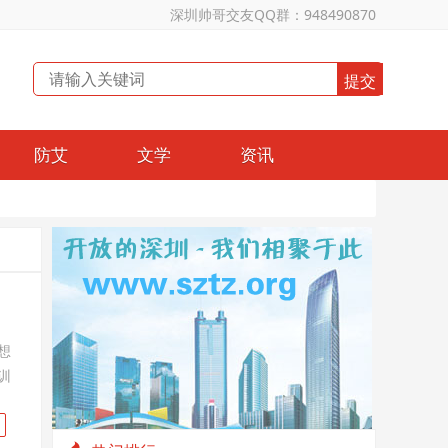
深圳帅哥交友QQ群：948490870
防艾
文学
资讯
想
训