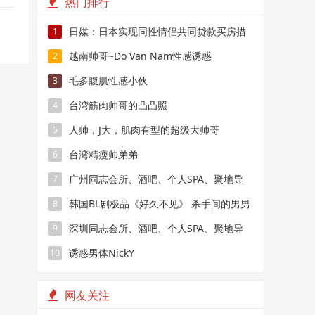
热门排行
日媒：日本实现同性情侣共同贷款买房措
1
施
越南帅哥~Do Van Nam性感诱惑
2
毛多腹肌性感小伙
3
台湾筋肉帅哥的凸凸照
4
人帅，J大，肌肉有型的超级大帅哥
5
台湾精瘦帅弟弟
6
广州同志会所、酒吧、个人SPA、聚地导
7
航
韩国BL剧极品《好久不见》 杀手间的男男
8
禁恋，要性命还是爱情？
深圳同志会所、酒吧、个人SPA、聚地导
9
航
诱惑男体NickY
10
网友关注