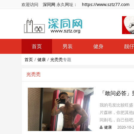
欢迎访问
深同网
永久网址：
https://www.sztz77.com
首页
男装
健身
靓
首页
健康
光秃秃
专题
光秃秃
「敢问必答」
我的毛发比较旺盛
片森林，你把其他
同剃毛，自己悟吧
健康
2020-10-2