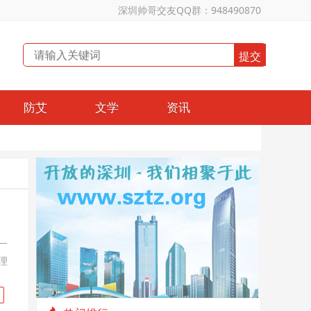
深圳帅哥交友QQ群：948490870
防艾
文学
资讯
一
理