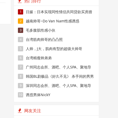
热门排行
日媒：日本实现同性情侣共同贷款买房措
1
施
越南帅哥~Do Van Nam性感诱惑
2
毛多腹肌性感小伙
3
台湾筋肉帅哥的凸凸照
4
人帅，J大，肌肉有型的超级大帅哥
5
台湾精瘦帅弟弟
6
广州同志会所、酒吧、个人SPA、聚地导
7
航
韩国BL剧极品《好久不见》 杀手间的男男
8
禁恋，要性命还是爱情？
深圳同志会所、酒吧、个人SPA、聚地导
9
航
诱惑男体NickY
10
网友关注