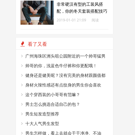
非常硬汉有型的工装风搭
配，你的冬天套装搭配技巧
合集
2019-01-01 21:09
阅读
222
看了又看
广州海珠区洲头咀公园附近的一个帅哥猛男
烤肉摊
帅哥的你，浅蓝色牛仔裤和你更配哦！
健身还是健美呢？没有完美的身材跟颜值都
不敢这么穿！
身材火辣性感还有点纹身的男生你会喜欢
嘛？
这个穿西装的小哥哥有范嘛？
男士怎么挑选合适自己的包？
男生短发造型推荐
十大人气男生发型
男生怎样做，看上去就会干干净净、不油