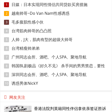
日媒：日本实现同性情侣共同贷款买房措施
1
越南帅哥~Do Van Nam性感诱惑
2
毛多腹肌性感小伙
3
台湾筋肉帅哥的凸凸照
4
人帅，J大，肌肉有型的超级大帅哥
5
台湾精瘦帅弟弟
6
广州同志会所、酒吧、个人SPA、聚地导航
7
韩国BL剧极品《好久不见》 杀手间的男男禁恋，要性
8
命还是爱情？
深圳同志会所、酒吧、个人SPA、聚地导航
9
诱惑男体NickY
10
网友关注
香港法院判英籍同性伴侣拿依亲签证胜诉