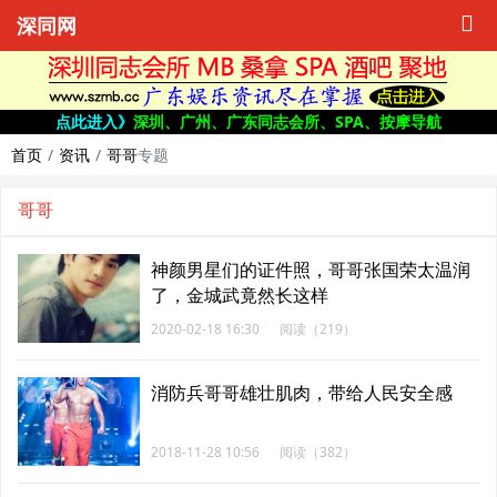
深同网
点此进入》
深圳、广州、广东同志会所、SPA、按摩导航
首页
资讯
哥哥
专题
哥哥
神颜男星们的证件照，哥哥张国荣太温润
了，金城武竟然长这样
2020-02-18 16:30
阅读（219）
消防兵哥哥雄壮肌肉，带给人民安全感
2018-11-28 10:56
阅读（382）