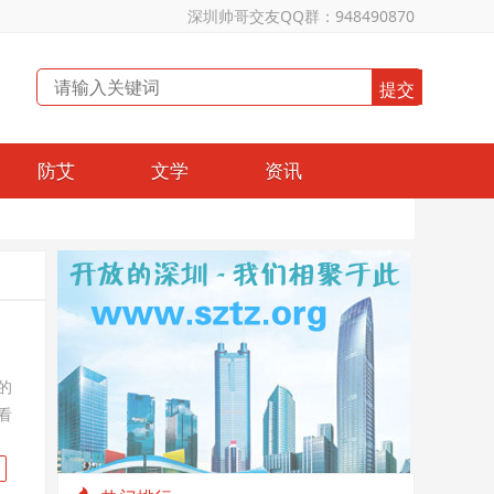
深圳帅哥交友QQ群：948490870
防艾
文学
资讯
的
看