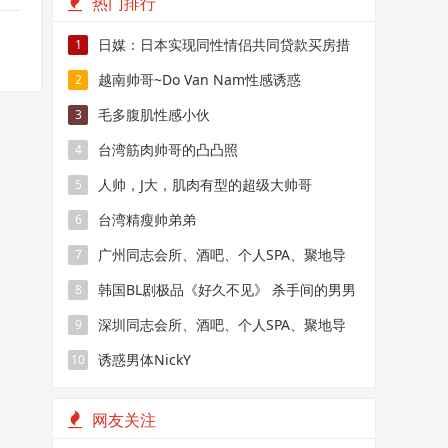
热门排行
日媒：日本实现同性情侣共同贷款买房措
1
施
越南帅哥~Do Van Nam性感诱惑
2
毛多腹肌性感小伙
3
台湾筋肉帅哥的凸凸照
4
人帅，J大，肌肉有型的超级大帅哥
5
台湾精瘦帅弟弟
6
广州同志会所、酒吧、个人SPA、聚地导
7
航
韩国BL剧极品《好久不见》 杀手间的男男
8
禁恋，要性命还是爱情？
深圳同志会所、酒吧、个人SPA、聚地导
9
航
诱惑男体NickY
10
网友关注