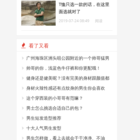
T恤只选一款的话，在这里
面选就对了
2019-07-24 08:49
阅读
203
看了又看
广州海珠区洲头咀公园附近的一个帅哥猛男
烤肉摊
帅哥的你，浅蓝色牛仔裤和你更配哦！
健身还是健美呢？没有完美的身材跟颜值都
不敢这么穿！
身材火辣性感还有点纹身的男生你会喜欢
嘛？
这个穿西装的小哥哥有范嘛？
男士怎么挑选合适自己的包？
男生短发造型推荐
十大人气男生发型
男生怎样做，看上去就会干干净净、不油