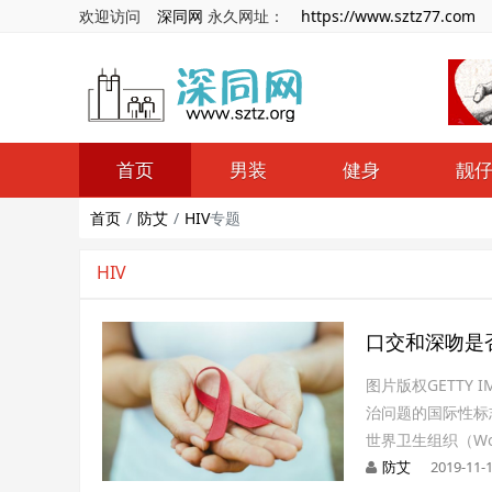
欢迎访问
深同网
永久网址：
https://www.sztz77.com
首页
男装
健身
靓
首页
防艾
HIV
专题
HIV
口交和深吻是否
图片版权GETTY 
治问题的国际性标
世界卫生组织（World 
防艾
2019-11-1