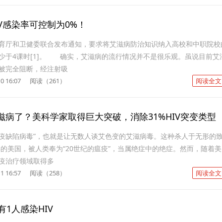
V感染率可控制为0%！
育厅和卫健委联合发布通知，要求将艾滋病防治知识纳入高校和中职院校
少于4课时[1]。 确实，艾滋病的流行情况并不是很乐观。虽说目前艾
被完全阻断，经注射吸
0 16:07
阅读（261）
阅读全文
滋病了？美科学家取得巨大突破，消除31%HIV突变类型
类免疫缺陷病毒”，也就是让无数人谈艾色变的艾滋病毒。这种杀人于无形的
1年的美国，被人类奉为“20世纪的瘟疫”，当属绝症中的绝症。然而，随着
疫治疗领域取得多
1 16:57
阅读（258）
阅读全文
有1人感染HIV