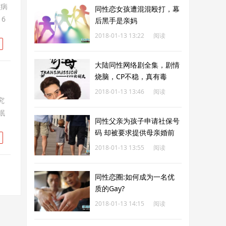
滋病
同性恋女孩遭混混殴打，幕
6
后黑手是亲妈
2018-01-13 13:22
阅读
289
大陆同性网络剧全集，剧情
烧脑，CP不稳，真有毒
2018-01-13 13:46
阅读
究
239
眠
同性父亲为孩子申请社保号
码 却被要求提供母亲婚前
姓
2018-01-13 13:55
阅读
249
同性恋圈:如何成为一名优
质的Gay?
2018-01-13 14:15
阅读
286