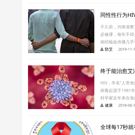
同性性行为HI
不久前，河南省教
必修课，每年不得
病经输血传播几乎
防艾
2019-11-1
终于能治愈艾
HIV，学名“人
病毒起源于198
科学家近年来在免
健康
2018-06-1
全球每17秒就