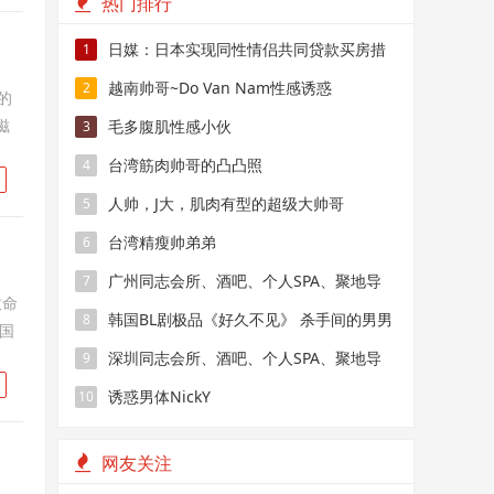
热门排行
日媒：日本实现同性情侣共同贷款买房措
1
施
越南帅哥~Do Van Nam性感诱惑
2
的
滋
毛多腹肌性感小伙
3
台湾筋肉帅哥的凸凸照
4
人帅，J大，肌肉有型的超级大帅哥
5
台湾精瘦帅弟弟
6
广州同志会所、酒吧、个人SPA、聚地导
7
致命
航
韩国BL剧极品《好久不见》 杀手间的男男
8
美国
禁恋，要性命还是爱情？
深圳同志会所、酒吧、个人SPA、聚地导
9
航
诱惑男体NickY
10
网友关注