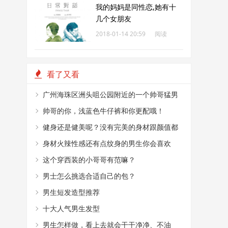
我的妈妈是同性恋,她有十
几个女朋友
2018-01-14 20:59
阅读
256
看了又看
广州海珠区洲头咀公园附近的一个帅哥猛男
烤肉摊
帅哥的你，浅蓝色牛仔裤和你更配哦！
健身还是健美呢？没有完美的身材跟颜值都
不敢这么穿！
身材火辣性感还有点纹身的男生你会喜欢
嘛？
这个穿西装的小哥哥有范嘛？
男士怎么挑选合适自己的包？
男生短发造型推荐
十大人气男生发型
男生怎样做，看上去就会干干净净、不油