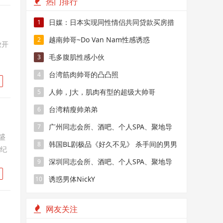
热门排行
日媒：日本实现同性情侣共同贷款买房措
1
施
越南帅哥~Do Van Nam性感诱惑
2
放开
毛多腹肌性感小伙
3
台湾筋肉帅哥的凸凸照
4
人帅，J大，肌肉有型的超级大帅哥
5
台湾精瘦帅弟弟
6
广州同志会所、酒吧、个人SPA、聚地导
7
盛
航
韩国BL剧极品《好久不见》 杀手间的男男
8
史纪
禁恋，要性命还是爱情？
深圳同志会所、酒吧、个人SPA、聚地导
9
航
诱惑男体NickY
10
网友关注