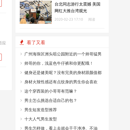
台北同志游行太震撼 美国
网红大推台湾观光
2020-02-23 17:10
阅读
192
看了又看
否应
广州海珠区洲头咀公园附近的一个帅哥猛男
烤肉摊
帅哥的你，浅蓝色牛仔裤和你更配哦！
健身还是健美呢？没有完美的身材跟颜值都
不敢这么穿！
身材火辣性感还有点纹身的男生你会喜欢
嘛？
这个穿西装的小哥哥有范嘛？
男士怎么挑选合适自己的包？
男生短发造型推荐
十大人气男生发型
男生怎样做，看上去就会干干净净、不油