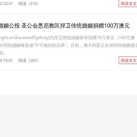
2 22:21
阅读（216）
阅读全文
婚姻公投 圣公会悉尼教区捍卫传统婚姻捐赠100万澳元
licandioceseofSydney)为捍卫传统婚姻宣布捐赠78万美元（100万澳
许同性婚姻将造成“不可挽回的后果”。目前，澳大利亚正在就同性婚姻是
投。
6 15:31
阅读（207）
阅读全文