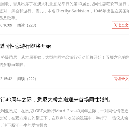
日，美国歌手雪儿出席了在澳大利亚悉尼举行的第40届悉尼同性恋狂欢节游行
、舞会和游行。雪儿，本名CherilynSarkisian，1946年出生在美国
员及歌手。
6 16:09
阅读（228）
阅读全文
大型同性恋游行即将开始
0万人挤爆悉尼，从本周开始，大型的同性恋游行活动即将开始！五颜六色的
的多彩而耀眼。
3 15:42
阅读（222）
阅读全文
大游行40周年之际，悉尼大桥之巅迎来首场同性婚礼
大利亚悉尼：在悉尼LGBT大游行MardiGras40周年之际，一对同性情侣
之巅，在双方亲友的见证下，在歌声与欢笑的祝福中，举行了一场仪式简
，许下厮守一生的爱情誓言