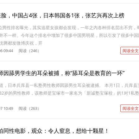
张脸，中国占4张，日本韩国各1张，张艺兴再次上榜
0位男性排名曝光，其实追星女孩都会发现，一年之内各种排名层出不穷，
并不一样。今年这个排名中增加了很多中国男明星，所以引发了很多中国
沈腾都发微博庆祝，开
6 09:44
阅读（246）
阅读全文
师因舔男学生的耳朵被捕，称“舔耳朵是教育的一环”
道，日本兵库县一私塾男性教师因舔男生耳朵被逮捕。 本月1日，兵库县
32岁的男性教师，该教师是宝塚市一家名为「新诚塾宝塚校」的1对1私
7 10:49
阅读（263）
阅读全文
拍同性电影，观众：令人窒息，想给十颗星！