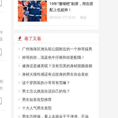
19年“珊瑚橙”刷屏，用在搭
配上也超帅！
2019-01-17 15:10
阅读
208
伴
看了又看
益
广州海珠区洲头咀公园附近的一个帅哥猛男
烤肉摊
帅哥的你，浅蓝色牛仔裤和你更配哦！
健身还是健美呢？没有完美的身材跟颜值都
不敢这么穿！
身材火辣性感还有点纹身的男生你会喜欢
程
嘛？
这个穿西装的小哥哥有范嘛？
欢
男士怎么挑选合适自己的包？
男生短发造型推荐
十大人气男生发型
男生怎样做，看上去就会干干净净、不油