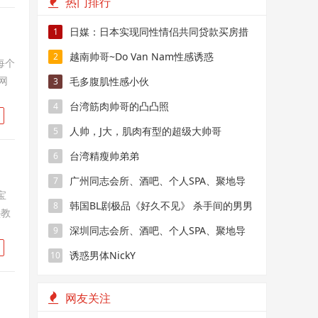
热门排行
日媒：日本实现同性情侣共同贷款买房措
1
施
越南帅哥~Do Van Nam性感诱惑
2
每个
网
毛多腹肌性感小伙
3
台湾筋肉帅哥的凸凸照
4
人帅，J大，肌肉有型的超级大帅哥
5
台湾精瘦帅弟弟
6
广州同志会所、酒吧、个人SPA、聚地导
7
宝
航
韩国BL剧极品《好久不见》 杀手间的男男
8
塾教
禁恋，要性命还是爱情？
深圳同志会所、酒吧、个人SPA、聚地导
9
航
诱惑男体NickY
10
网友关注