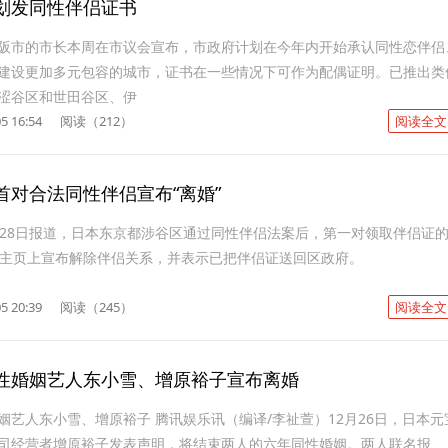
划发同性伴侣证书
阪市的市长本周在市议会宣布，市政府计划在今年内开始承认同性恋伴侣
建设更加多元包容的城市，证书在一些情况下可作为配偶证明。已推出类
涩谷区和世田谷区、伊
5 16:54
阅读（212）
阅读全文
首对合法同性伴侣宣布“离婚”
月28日报道，日本东京都涉谷区通过同性伴侣法案后，第一对领取伴侣证
人主页上宣布解除伴侣关系，并表示已把伴侣证送回区政府。
5 20:39
阅读（245）
阅读全文
性婚姻艺人东小雪、增原裕子宣布离婚
姻艺人东小雪、增原裕子 腾讯娱乐讯（编译/李祉萱）12月26日，日本元
司经营者增原裕子发表声明，将结束两人的六年同性婚姻。两人联名报