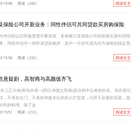
9 15:08
阅读（243）
阅读全文
及保险公司开新业务：同性伴侣可共同贷款买房购保险
性伴侣的认识和接受度不断加深，多家银行及保险公司纷纷推出面向同性
务。同性伴侣可一同申请贷款购房，其中一方亦可成为对方保险的指定受
3 15:58
阅读（232）
阅读全文
性悬疑剧，高智商与高颜值齐飞
(井上正大饰)和鸟井真一(阿久津慎太郎饰)是自初中以来的好友。鸟井是位
症，不喜欢出门，不喜欢和坂木以外的人打交道，讨厌不必要的瓜葛，喜
好吃的料理。除了这
0 15:51
阅读（212）
阅读全文