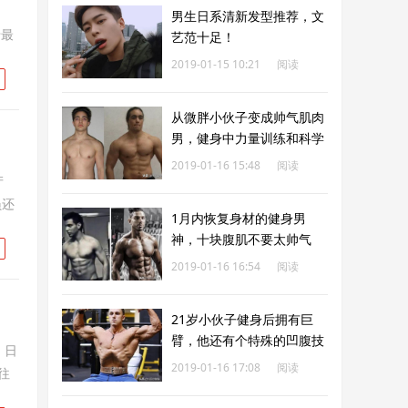
男生日系清新发型推荐，文
卡最
艺范十足！
2019-01-15 10:21
阅读
218
从微胖小伙子变成帅气肌肉
男，健身中力量训练和科学
计划很重要
2019-01-16 15:48
阅读
产
227
员还
1月内恢复身材的健身男
神，十块腹肌不要太帅气
2019-01-16 16:54
阅读
250
21岁小伙子健身后拥有巨
臂，他还有个特殊的凹腹技
，日
能
2019-01-16 17:08
阅读
往
221