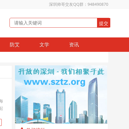
深圳帅哥交友QQ群：948490870
防艾
文学
资讯
每
起