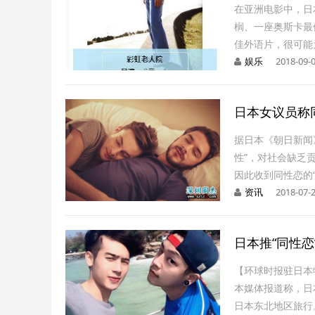
在亚洲电影中，日
榈、一座奥斯卡最
佳外语片，很可能
娱乐
2018-09-0
日本女议员称同
据日本《朝日新闻
性”，对社会缺乏
因此收到同性恋的
资讯
2018-07-2
日本推“同性
【环球时报驻日本特
本媒体报道称，日
日本东北地区旅行