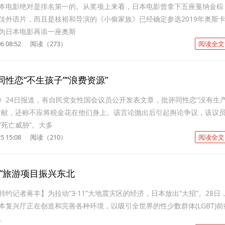
本电影绝对是排名第一的。从奖项上来看，日本电影曾拿下五座戛纳金棕
佳外语片，而且是枝裕和导演的《小偷家族》已经确定参选2019年奥斯
为日本电影再添一座奥斯
6 08:52
阅读（273）
阅读全文
性恋“不生孩子”“浪费资源”
》24日报道，有自民党女性国会议员公开发表文章，批评同性恋“没有生
贡献，还称不应将税金花在他们身上。该言论抛出后引起舆论争议，该议
“死亡威胁”。大多
5 15:08
阅读（210）
阅读全文
恋”旅游项目振兴东北
约记者蒋丰】为拉动“3·11”大地震灾区的经济，日本放出“大招”。28日
本复兴厅正在创造和完善各种环境，以吸引全世界的性少数群体(LGBT)前
。