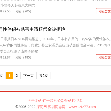
东小雪今天起结束大约六
8 22:55
阅读（205）
阅读全文
同性伴侣被杀害申请赔偿金被拒绝
8日讯据日本NHK网站消息，2014年，日本名古屋的一名52岁的男性被友
人42岁的同性伴侣，向爱知县公安委员会提出被害赔偿金申请。2017年1
安委员会拒绝了该男子的被
8 22:37
阅读（185）
阅读全文
页
1
2
下一页
共2页
关于本站
-
广告联系
-
QQ群
-
站标
-
活动
©2006-2022
深同网-深圳同志网
-
www.sztz77.com