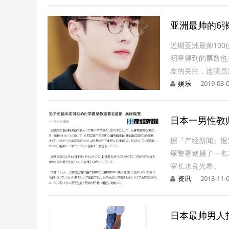
亚洲最帅的6
近期亚洲最帅10
明星得到的票数也
友的关注，连演员
娱乐
2019-03-0
日本一男性教
据『产经新闻』报
塚警署逮捕了一名
室长水良光希。
资讯
2018-11-0
日本最帅男人