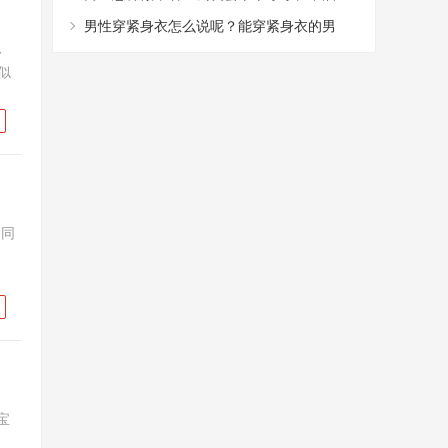
腻？
男性穿紧身衣怎么说呢？能穿紧身衣的男
、
性，首先能满足这4个条件
似
的同
宝