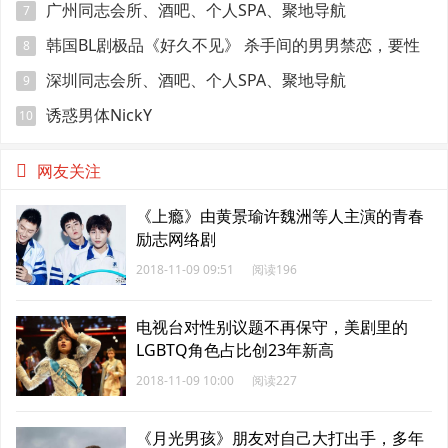
广州同志会所、酒吧、个人SPA、聚地导航
7
韩国BL剧极品《好久不见》 杀手间的男男禁恋，要性
8
命还是爱情？
深圳同志会所、酒吧、个人SPA、聚地导航
9
诱惑男体NickY
10
网友关注
《上瘾》由黄景瑜许魏洲等人主演的青春
励志网络剧
2018-11-09 09:51
阅读196
电视台对性别议题不再保守，美剧里的
LGBTQ角色占比创23年新高
2018-11-09 10:00
阅读227
《月光男孩》朋友对自己大打出手，多年