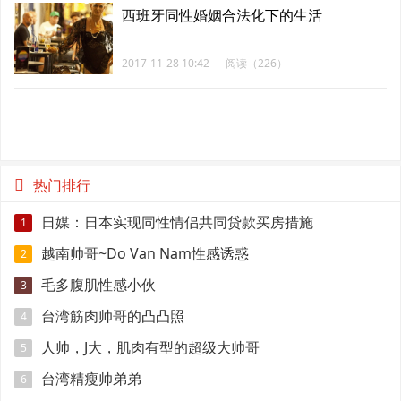
西班牙同性婚姻合法化下的生活
2017-11-28 10:42
阅读（226）
热门排行
日媒：日本实现同性情侣共同贷款买房措施
1
越南帅哥~Do Van Nam性感诱惑
2
毛多腹肌性感小伙
3
台湾筋肉帅哥的凸凸照
4
人帅，J大，肌肉有型的超级大帅哥
5
台湾精瘦帅弟弟
6