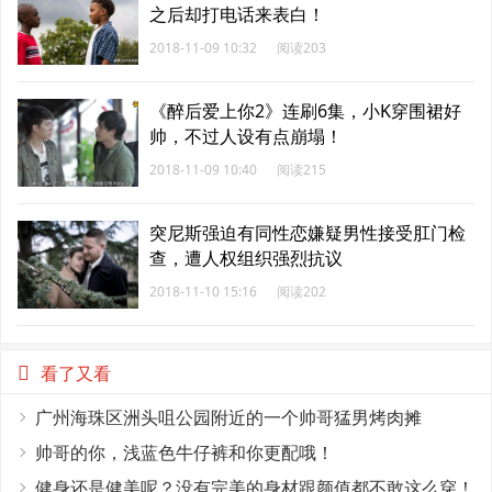
之后却打电话来表白！
2018-11-09 10:32
阅读203
《醉后爱上你2》连刷6集，小K穿围裙好
帅，不过人设有点崩塌！
2018-11-09 10:40
阅读215
突尼斯强迫有同性恋嫌疑男性接受肛门检
查，遭人权组织强烈抗议
2018-11-10 15:16
阅读202
看了又看
广州海珠区洲头咀公园附近的一个帅哥猛男烤肉摊
帅哥的你，浅蓝色牛仔裤和你更配哦！
健身还是健美呢？没有完美的身材跟颜值都不敢这么穿！