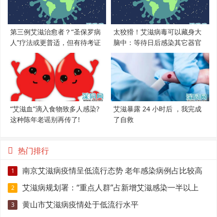
第三例艾滋治愈者？“圣保罗病
太狡猾！艾滋病毒可以藏身大
人”疗法或更普适，但有待考证
脑中：等待日后感染其它器官
“艾滋血”滴入食物致多人感染?
艾滋暴露 24 小时后 ，我完成
这种陈年老谣别再传了!
了自救
热门排行
南京艾滋病疫情呈低流行态势 老年感染病例占比较高
1
艾滋病规划署：“重点人群”占新增艾滋感染一半以上
2
黄山市艾滋病疫情处于低流行水平
3