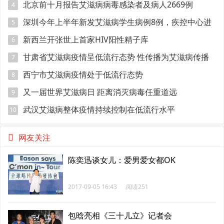
北京前十月报告艾滋病病毒感染者及病人2669例
4
深圳今年上半年新发艾滋病学生病例8例，疾控中心进
5
校园宣传防艾
新西兰开张世上首家HIV阳性精子库
6
甘肃省艾滋病疫情呈低流行态势 性传播为艾滋病传播
7
的主要途径
西宁市艾滋病疫情处于低流行态势
8
又一届世界艾滋病日 距离消灭病毒任重道远
9
武汉艾滋病整体疫情持续控制在低流行水平
10
网友关注
陈奕迅谈女儿：爱男爱女都OK
2017-09-05 16:43
阅读251
包晗亮相《三十儿立》记者会