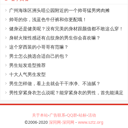
广州海珠区洲头咀公园附近的一个帅哥猛男烤肉摊
帅哥的你，浅蓝色牛仔裤和你更配哦！
健身还是健美呢？没有完美的身材跟颜值都不敢这么穿！
身材火辣性感还有点纹身的男生你会喜欢嘛？
这个穿西装的小哥哥有范嘛？
男士怎么挑选合适自己的包？
男生短发造型推荐
十大人气男生发型
男生怎样做，看上去就会干干净净、不油腻？
男性穿紧身衣怎么说呢？能穿紧身衣的男性，首先能满足
这4个条件
关于本站
-
广告联系
-
QQ群
-
站标
-
活动
©2006-2020
深同网-深同网
-
www.sztz.org