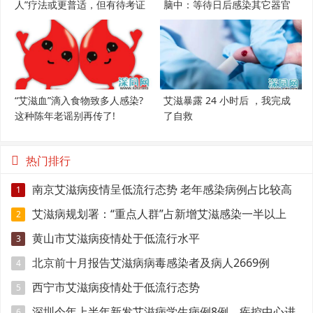
人”疗法或更普适，但有待考证
脑中：等待日后感染其它器官
“艾滋血”滴入食物致多人感染?
艾滋暴露 24 小时后 ，我完成
这种陈年老谣别再传了!
了自救
热门排行
南京艾滋病疫情呈低流行态势 老年感染病例占比较高
1
艾滋病规划署：“重点人群”占新增艾滋感染一半以上
2
黄山市艾滋病疫情处于低流行水平
3
北京前十月报告艾滋病病毒感染者及病人2669例
4
西宁市艾滋病疫情处于低流行态势
5
深圳今年上半年新发艾滋病学生病例8例，疾控中心进
6