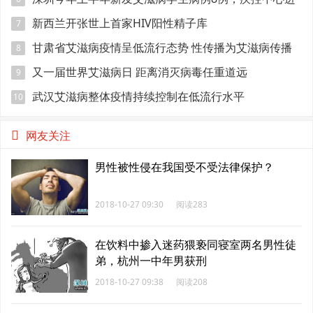
校园宣传防艾
新西兰开张世上首家HIV阳性精子库
7
甘肃省艾滋病疫情呈低流行态势 性传播为艾滋病传播
8
的主要途径
又一届世界艾滋病日 距离消灭病毒任重道远
9
武汉艾滋病整体疫情持续控制在低流行水平
10
网友关注
男性被性侵在我国受不受法律保护？
2018-10-27 09:30
阅读283
在饮料中掺入迷药猥亵同寝室两名男性徒
弟，杭州一中年男获刑
2018-10-27 09:38
阅读208