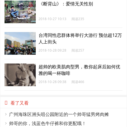
《断背山》：爱情无关性别
2018-10-27 10:13
阅读235
台湾同性恋群体将举行大游行 预估超12万
人上街头
2018-10-28 09:28
阅读257
超帅的欧美肌肉型男，教你起床后如何优
雅的喝一杯咖啡
2018-10-28 09:38
阅读466
看了又看
广州海珠区洲头咀公园附近的一个帅哥猛男烤肉摊
帅哥的你，浅蓝色牛仔裤和你更配哦！