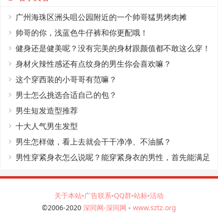
广州海珠区洲头咀公园附近的一个帅哥猛男烤肉摊
帅哥的你，浅蓝色牛仔裤和你更配哦！
健身还是健美呢？没有完美的身材跟颜值都不敢这么穿！
身材火辣性感还有点纹身的男生你会喜欢嘛？
这个穿西装的小哥哥有范嘛？
男士怎么挑选合适自己的包？
男生短发造型推荐
十大人气男生发型
男生怎样做，看上去就会干干净净、不油腻？
男性穿紧身衣怎么说呢？能穿紧身衣的男性，首先能满足
这4个条件
关于本站
-
广告联系
-
QQ群
-
站标
-
活动
©2006-2020
深同网-深同网
-
www.sztz.org