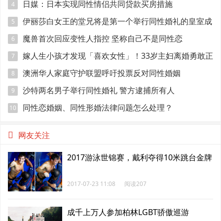
日媒：日本实现同性情侣共同贷款买房措施
4
伊丽莎白女王的堂兄将是第一个举行同性婚礼的皇室成
5
员
魔兽首次回应变性人指控 坚称自己不是同性恋
6
嫁人生小孩才发现「喜欢女性」！33岁主妇离婚勇敢正
7
视性取向
澳洲华人家庭守护联盟呼吁投票反对同性婚姻
8
沙特两名男子举行同性婚礼 警方逮捕所有人
9
同性恋婚姻、同性形婚法律问题怎么处理？
10
网友关注
2017游泳世锦赛，戴利夺得10米跳台金牌
2017-07-23 11:08
阅读207
成千上万人参加柏林LGBT骄傲巡游