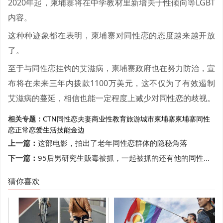
2020年起，柬埔寨将在中学教材里新增关于性倾向等LGBT
内容。
这种种迹象都在表明，柬埔寨对同性恋的态度越来越开放
了。
至于与同性恋挂钩的艾滋病，柬埔寨政府也在努力防治，宣
布将在未来三年内拨款1100万美元，这不仅为了有效遏制
艾滋病的蔓延，相信也能一定程度上减少对同性恋的歧视。
相关专题：
CTN
同性恋夫妻
商业
性教育
旅游城市
柬埔寨
柬埔寨同性
恋
正常恋爱
生活技能
金边
上一篇：
这部电影，拍出了老年同性恋群体的隐秘角落
下一篇：
95后男研究生贩毒被抓，一起被抓的还有他的同性恋人
猜你喜欢