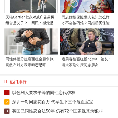
天猫Cartier七夕对戒广告男男
同志婚姻保险懒人包》怎么样
组合是父子？ 网民：感觉是
才不会被刁难？同婚后买保险
支持LGBT
必知5件事
同性伴侣分担店面租金起争执
遭男客性骚狂摸5分钟 馆长：
竟散布对方表亲畸恋恐吓
请大家别讨厌同志朋友
热门排行
以色列人要求平等的同性恋代孕权
1
深圳一对同志花百万 代孕生下三个混血宝宝
2
英国已同性恋合法50年 仍有72个国家视其为犯罪
3