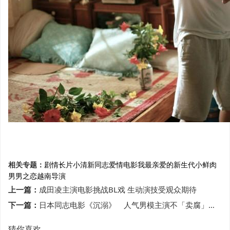
相关专题：
剧情长片
小清新同志爱情电影
我最亲爱的
新生代小鲜肉
男男之恋
越南导演
上一篇：
成田凌主演电影挑战BL戏 生动演技受观众期待
下一篇：
日本同志电影《沉溺》 人气男模主演不「卖腐」真实呈现社会问题
猜你喜欢