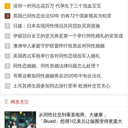
深圳一对同志花百万 代孕生下三个混血宝宝
2
英国已同性恋合法50年 仍有72个国家视其为犯罪
3
日媒：日本实现同性情侣共同贷款买房措施
4
伊丽莎白女王的堂兄将是第一个举行同性婚礼的皇室成
5
员
澳洲华人家庭守护联盟呼吁投票反对同性婚姻
6
美国西点军校举行首对同性恋现役军人婚礼
7
同性恋婚姻、同性形婚法律问题怎么处理？
8
哥斯达黎加同性婚姻将在2020年中旬合法化
9
土耳其师生因参加同志游行受审 欧洲外交官关心
10
网友关注
从同性社交到垂直电商、大健康，
「Blued」想用1亿美元让版图变得更庞大