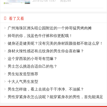
2018-02-08 15:47
阅读244
看了又看
广州海珠区洲头咀公园附近的一个帅哥猛男烤肉摊
帅哥的你，浅蓝色牛仔裤和你更配哦！
健身还是健美呢？没有完美的身材跟颜值都不敢这么穿！
身材火辣性感还有点纹身的男生你会喜欢嘛？
这个穿西装的小哥哥有范嘛？
男士怎么挑选合适自己的包？
男生短发造型推荐
十大人气男生发型
男生怎样做，看上去就会干干净净、不油腻？
男性穿紧身衣怎么说呢？能穿紧身衣的男性，首先能满足
这4个条件