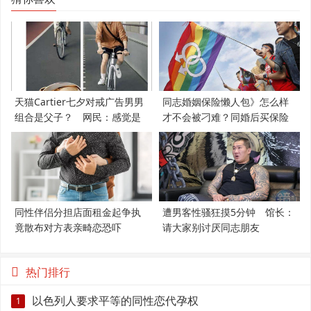
天猫Cartier七夕对戒广告男男
同志婚姻保险懒人包》怎么样
组合是父子？ 网民：感觉是
才不会被刁难？同婚后买保险
支持LGBT
必知5件事
同性伴侣分担店面租金起争执
遭男客性骚狂摸5分钟 馆长：
竟散布对方表亲畸恋恐吓
请大家别讨厌同志朋友
热门排行
以色列人要求平等的同性恋代孕权
1