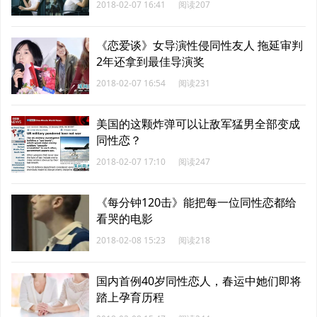
2018-02-07 16:41
阅读207
《恋爱谈》女导演性侵同性友人 拖延审判
2年还拿到最佳导演奖
2018-02-07 16:54
阅读231
美国的这颗炸弹可以让敌军猛男全部变成
同性恋？
2018-02-07 17:10
阅读247
《每分钟120击》能把每一位同性恋都给
看哭的电影
2018-02-08 15:23
阅读218
国内首例40岁同性恋人，春运中她们即将
踏上孕育历程