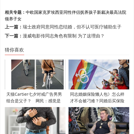
相关专题：
中欧国家
克罗埃西亚
同性伴侣
抚养孩子
新裁决
最高法院
领养子女
上一篇：
瑞士政府同意同性恋结婚，但不认可医疗辅助生子
下一篇：
漫威电影传同志角色有限制 为了这理由？
猜你喜欢
天猫Cartier七夕对戒广告男男
同志婚姻保险懒人包》怎么样
组合是父子？ 网民：感觉是
才不会被刁难？同婚后买保险
支持LGBT
必知5件事