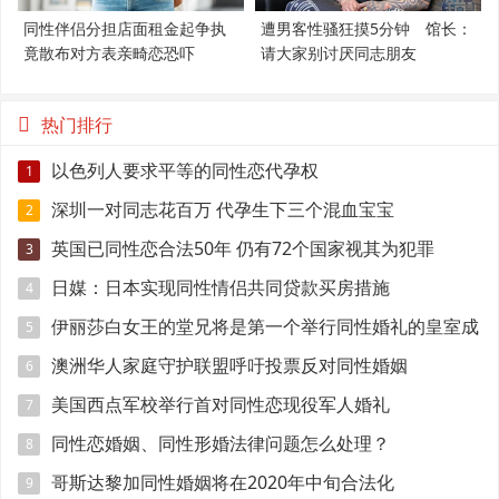
同性伴侣分担店面租金起争执
遭男客性骚狂摸5分钟 馆长：
竟散布对方表亲畸恋恐吓
请大家别讨厌同志朋友
热门排行
以色列人要求平等的同性恋代孕权
1
深圳一对同志花百万 代孕生下三个混血宝宝
2
英国已同性恋合法50年 仍有72个国家视其为犯罪
3
日媒：日本实现同性情侣共同贷款买房措施
4
伊丽莎白女王的堂兄将是第一个举行同性婚礼的皇室成
5
员
澳洲华人家庭守护联盟呼吁投票反对同性婚姻
6
美国西点军校举行首对同性恋现役军人婚礼
7
同性恋婚姻、同性形婚法律问题怎么处理？
8
哥斯达黎加同性婚姻将在2020年中旬合法化
9