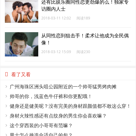
还有比娱乐圈同性恋更劲爆的么！独家专
访圈内人士
2018-03-11 12:02
阅读189
从同性恋到狙击手！柔术让他成为全民偶
像！
2018-03-12 15:09
阅读230
看了又看
广州海珠区洲头咀公园附近的一个帅哥猛男烤肉摊
帅哥的你，浅蓝色牛仔裤和你更配哦！
健身还是健美呢？没有完美的身材跟颜值都不敢这么穿！
身材火辣性感还有点纹身的男生你会喜欢嘛？
这个穿西装的小哥哥有范嘛？
男士怎么挑选合适自己的包？