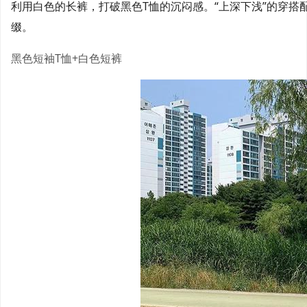
利用白色的长裤，打破黑色T恤的沉闷感。“上深下浅”的穿
缀。
黑色短袖T恤+白色短裤