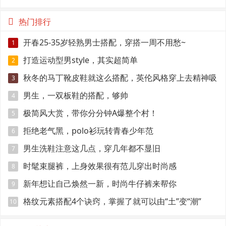
个条件
热门排行
开春25-35岁轻熟男士搭配，穿搭一周不用愁~
1
打造运动型男style，其实超简单
2
秋冬的马丁靴皮鞋就这么搭配，英伦风格穿上去精神吸
3
引眼球
男生，一双板鞋的搭配，够帅
4
极简风大赏，带你分分钟A爆整个村！
5
拒绝老气黑，polo衫玩转青春少年范
6
男生洗鞋注意这几点，穿几年都不显旧
7
时髦束腿裤，上身效果很有范儿穿出时尚感
8
新年想让自己焕然一新，时尚牛仔裤来帮你
9
格纹元素搭配4个诀窍，掌握了就可以由“土”变“潮”
10