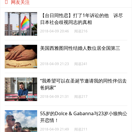
网友关注
【台日同性恋】打了1年诉讼的他 诉尽
日本社会歧视同志的真相
2018-04-09 20:46
阅读216
美国西雅图同性结婚人数位居全国第三
2018-04-09 21:23
阅读241
“我希望可以在圣诞节邀请我的同性伴侣去
爸妈家”
2018-04-09 21:31
阅读217
55岁的Dolce & Gabanna与23岁小狼狗公
开恋情！
2018-04-09 21:49
阅读211