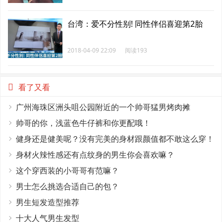
台湾：爱不分性别! 同性伴侣喜迎第2胎
2018-04-09 22:09
阅读193
看了又看
广州海珠区洲头咀公园附近的一个帅哥猛男烤肉摊
帅哥的你，浅蓝色牛仔裤和你更配哦！
健身还是健美呢？没有完美的身材跟颜值都不敢这么穿！
身材火辣性感还有点纹身的男生你会喜欢嘛？
这个穿西装的小哥哥有范嘛？
男士怎么挑选合适自己的包？
男生短发造型推荐
十大人气男生发型