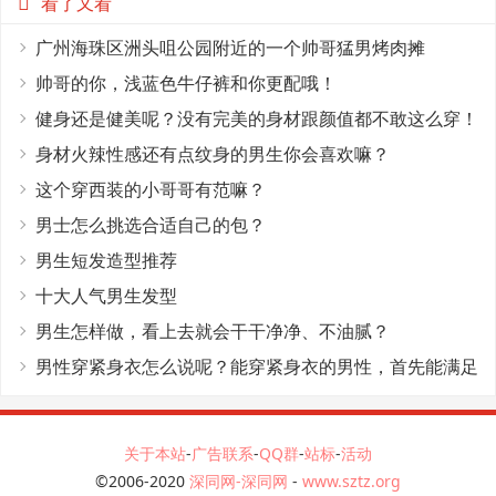
看了又看
广州海珠区洲头咀公园附近的一个帅哥猛男烤肉摊
帅哥的你，浅蓝色牛仔裤和你更配哦！
健身还是健美呢？没有完美的身材跟颜值都不敢这么穿！
身材火辣性感还有点纹身的男生你会喜欢嘛？
这个穿西装的小哥哥有范嘛？
男士怎么挑选合适自己的包？
男生短发造型推荐
十大人气男生发型
男生怎样做，看上去就会干干净净、不油腻？
男性穿紧身衣怎么说呢？能穿紧身衣的男性，首先能满足
这4个条件
关于本站
-
广告联系
-
QQ群
-
站标
-
活动
©2006-2020
深同网-深同网
-
www.sztz.org