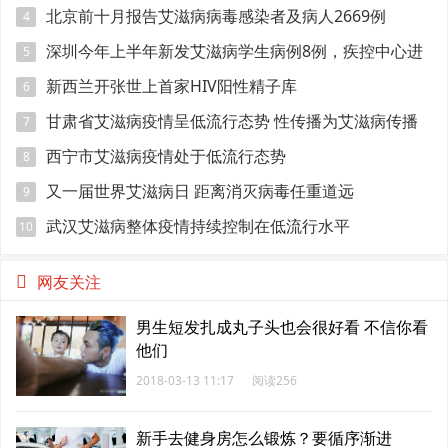
北京前十月报告艾滋病病毒感染者及病人2669例
4
深圳今年上半年新发艾滋病学生病例8例，疾控中心进
5
校园宣传防艾
新西兰开张世上首家HIV阳性精子库
6
甘肃省艾滋病疫情呈低流行态势 性传播为艾滋病传播
7
的主要途径
西宁市艾滋病疫情处于低流行态势
8
又一届世界艾滋病日 距离消灭病毒任重道远
9
武汉艾滋病整体疫情持续控制在低流行水平
10
网友关注
男生短发扎成丸子头也会很好看 不信你看
他们
2018-03-13 11:17
阅读256
新手去健身房怎么锻炼？要循序渐进