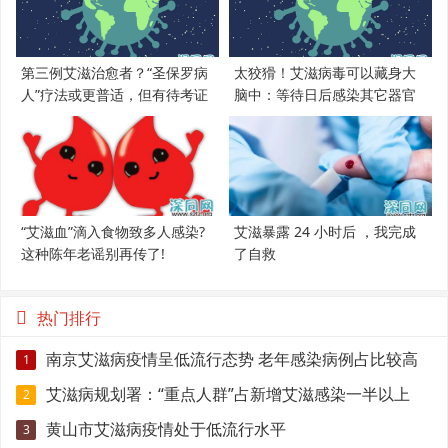
第三例艾滋治愈者？“圣保罗病
太狡猾！艾滋病毒可以藏身大
人”疗法或更普适，但有待考证
脑中：等待日后感染其它器官
“艾滋血”滴入食物致多人感染?
艾滋暴露 24 小时后 ，我完成
这种陈年老谣别再传了!
了自救
热门排行
南京艾滋病疫情呈低流行态势 老年感染病例占比较高
1
艾滋病规划署：“重点人群”占新增艾滋感染一半以上
2
黄山市艾滋病疫情处于低流行水平
3