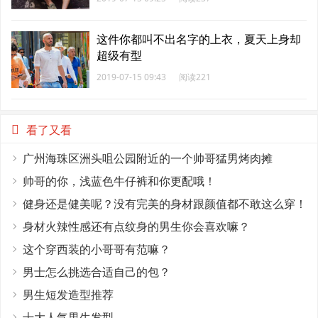
这件你都叫不出名字的上衣，夏天上身却
超级有型
2019-07-15 09:43
阅读221
看了又看
广州海珠区洲头咀公园附近的一个帅哥猛男烤肉摊
帅哥的你，浅蓝色牛仔裤和你更配哦！
健身还是健美呢？没有完美的身材跟颜值都不敢这么穿！
身材火辣性感还有点纹身的男生你会喜欢嘛？
这个穿西装的小哥哥有范嘛？
男士怎么挑选合适自己的包？
男生短发造型推荐
十大人气男生发型