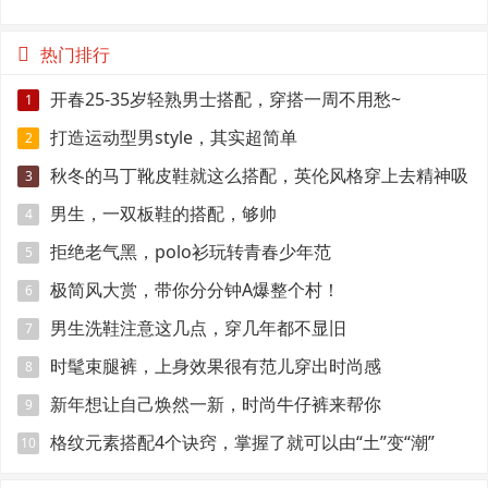
个条件
热门排行
开春25-35岁轻熟男士搭配，穿搭一周不用愁~
1
打造运动型男style，其实超简单
2
秋冬的马丁靴皮鞋就这么搭配，英伦风格穿上去精神吸
3
引眼球
男生，一双板鞋的搭配，够帅
4
拒绝老气黑，polo衫玩转青春少年范
5
极简风大赏，带你分分钟A爆整个村！
6
男生洗鞋注意这几点，穿几年都不显旧
7
时髦束腿裤，上身效果很有范儿穿出时尚感
8
新年想让自己焕然一新，时尚牛仔裤来帮你
9
格纹元素搭配4个诀窍，掌握了就可以由“土”变“潮”
10