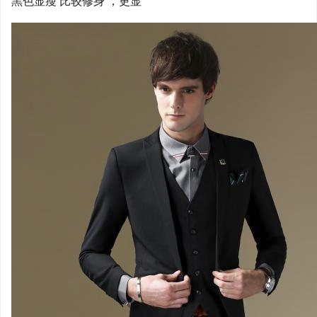
黑色显瘦 比较修身 ，更显