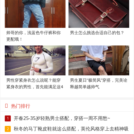
帅哥的你，浅蓝色牛仔裤和你
男士怎么挑选合适自己的包？
更配哦！
男性穿紧身衣怎么说呢？能穿
男生夏日“极简风”穿搭，完美诠
紧身衣的男性，首先能满足这4
释越简单越帅气
个条件
热门排行
开春25-35岁轻熟男士搭配，穿搭一周不用愁~
1
秋冬的马丁靴皮鞋就这么搭配，英伦风格穿上去精神吸
2