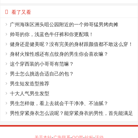
看了又看
广州海珠区洲头咀公园附近的一个帅哥猛男烤肉摊
帅哥的你，浅蓝色牛仔裤和你更配哦！
健身还是健美呢？没有完美的身材跟颜值都不敢这么穿！
身材火辣性感还有点纹身的男生你会喜欢嘛？
这个穿西装的小哥哥有范嘛？
男士怎么挑选合适自己的包？
男生短发造型推荐
十大人气男生发型
男生怎样做，看上去就会干干净净、不油腻？
男性穿紧身衣怎么说呢？能穿紧身衣的男性，首先能满足
这4个条件
关于本站
-
广告联系
-
QQ群
-
站标
-
活动