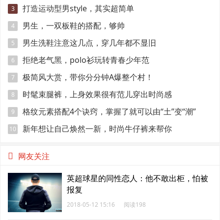
引眼球
打造运动型男style，其实超简单
3
男生，一双板鞋的搭配，够帅
4
男生洗鞋注意这几点，穿几年都不显旧
5
拒绝老气黑，polo衫玩转青春少年范
6
极简风大赏，带你分分钟A爆整个村！
7
时髦束腿裤，上身效果很有范儿穿出时尚感
8
格纹元素搭配4个诀窍，掌握了就可以由“土”变“潮”
9
新年想让自己焕然一新，时尚牛仔裤来帮你
10
网友关注
英超球星的同性恋人：他不敢出柜，怕被
报复
2018-05-12 15:16
阅读198