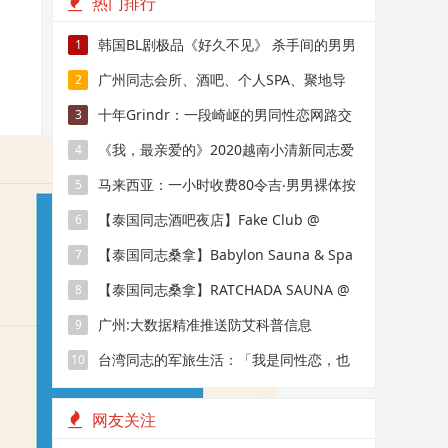
热门排行
韩国BL剧极品《好久不见》 杀手间的男男
1
禁恋，要性命还是爱情？
广州同志会所、酒吧、个人SPA、聚地导
2
航
十年Grindr：一段崎岖的男同性恋网路交
3
友史
《我，最亲爱的》2020越南小清新同志爱
4
情电影！
马来西亚：一小时收费80令吉‧男男裸体按
5
摩辟新市场
【泰国同志酒吧夜店】Fake Club @
6
BKK：曼谷最棒的小鲜肉走秀
【泰国同志桑拿】Babylon Sauna & Spa
7
@ BKK：欧洲老年人和亚洲熊的俱乐部
【泰国同志桑拿】RATCHADA SAUNA @
8
BKK：更名后的R3 Sauna
广州:大数据精准推送防艾科普信息
9
台湾同志的军旅生活：「我是同性恋，也
10
是军人」
网友关注