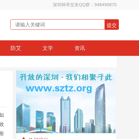
深圳帅哥交友QQ群：948490870
防艾
文学
资讯
如
效
形