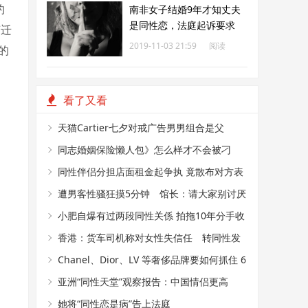
约
南非女子结婚9年才知丈夫
是同性恋，法庭起诉要求
变迁
400万赔偿
2019-11-03 21:59
阅读
5的
184
看了又看
天猫Cartier七夕对戒广告男男组合是父
子？ 网民：感觉是支持LGBT
同志婚姻保险懒人包》怎么样才不会被刁
难？同婚后买保险必知5件事
同性伴侣分担店面租金起争执 竟散布对方表
亲畸恋恐吓
遭男客性骚狂摸5分钟 馆长：请大家别讨厌
同志朋友
小肥自爆有过两段同性关係 拍拖10年分手收
场 伤心到爆
香港：货车司机称对女性失信任 转同性发
展兼与3男童肛交 囚7年半
Chanel、Dior、LV 等奢侈品牌要如何抓住 6
亿同性消费者？
亚洲“同性天堂”观察报告：中国情侣更高
调，变性人求职仍艰难
她将“同性恋是病”告上法庭