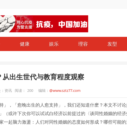
仔
健康
娱乐
理容
发型
？从出生世代与教育程度观察
处：资讯
阅读：
200
编辑：
@www.sztz77.com
持」，「愈晚出生的人愈支持」，我们还知道什麽？本文不讨论
」（或许下次你可以试试白经济以前提过的〈谈同性婚姻的经济
家一起脑力激盪：人们对同性婚姻的态度如何形成？哪些可能的