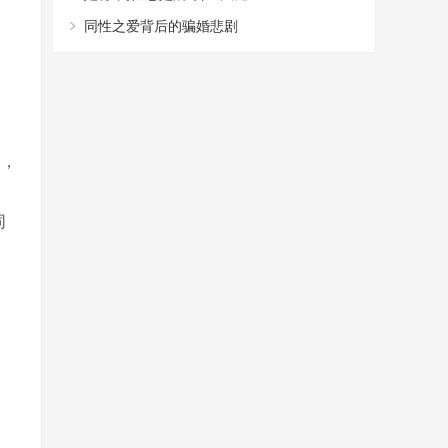
同性之爱背后的骗婚悲剧
），
，
同