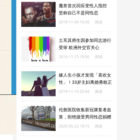
魔兽首次回应变性人指控
坚称自己不是同性恋
2019-11-09 16:30
阅读
182
土耳其师生因参加同志游行
受审 欧洲外交官关心
2019-11-13 19:36
阅读
183
嫁人生小孩才发现「喜欢女
性」！33岁主妇离婚勇敢正
视性取向
2019-11-16 20:44
阅读
183
伦敦医院收集新冠康复者血
浆，拒绝接受男同性恋捐赠
2020-05-22 18:15
阅读
183