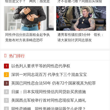
组合是父子？ 网民：感觉是
才不会被刁难？同婚后买保险
支持LGBT
必知5件事
同性伴侣分担店面租金起争执
遭男客性骚狂摸5分钟 馆长：
竟散布对方表亲畸恋恐吓
请大家别讨厌同志朋友
热门排行
以色列人要求平等的同性恋代孕权
1
深圳一对同志花百万 代孕生下三个混血宝宝
2
英国已同性恋合法50年 仍有72个国家视其为犯罪
3
日媒：日本实现同性情侣共同贷款买房措施
4
美国西点军校举行首对同性恋现役军人婚礼
5
同性恋婚姻、同性形婚法律问题怎么处理？
6