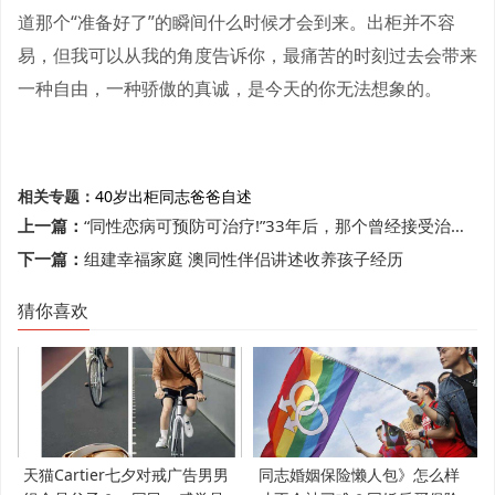
道那个“准备好了”的瞬间什么时候才会到来。出柜并不容
易，但我可以从我的角度告诉你，最痛苦的时刻过去会带来
一种自由，一种骄傲的真诚，是今天的你无法想象的。
相关专题：
40岁
出柜
同志爸爸
自述
上一篇：
“同性恋病可预防可治疗!”33年后，那个曾经接受治疗的孩子自杀了
下一篇：
组建幸福家庭 澳同性伴侣讲述收养孩子经历
猜你喜欢
天猫Cartier七夕对戒广告男男
同志婚姻保险懒人包》怎么样