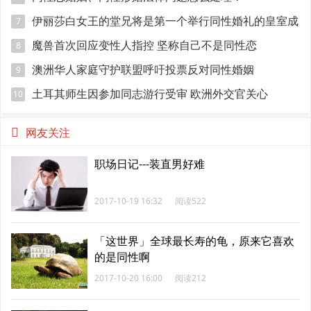
伊丽莎白女王的堂兄将是第一个举行同性婚礼的皇室成
7
员
魔兽首次回应变性人指控 坚称自己不是同性恋
8
澳洲华人家庭守护联盟呼吁投票反对同性婚姻
9
土耳其师生因参加同志游行受审 欧洲外交官关心
10
网友关注
职场日记---装直男好难
2017-10-19 16:32
阅读522
「这世界」全球最长寿的龟，原来它喜欢
的是同性啊
2017-10-20 16:00
阅读212