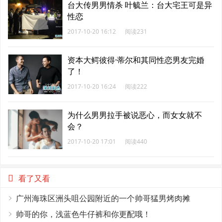
台大传男男情杀 叶毓兰：台大宅王可是异
性恋
2017-10-20 16:12
阅读231
资本大鳄彼得·蒂尔和其同性恋男友完婚
了！
2017-10-20 16:24
阅读222
为什么男男拉手被说恶心，而女女就不
会？
2017-10-20 17:01
阅读440
看了又看
广州海珠区洲头咀公园附近的一个帅哥猛男烤肉摊
帅哥的你，浅蓝色牛仔裤和你更配哦！