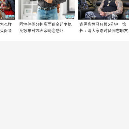
怎么样
同性伴侣分担店面租金起争执
遭男客性骚狂摸5分钟 馆
买保险
竟散布对方表亲畸恋恐吓
长：请大家别讨厌同志朋友