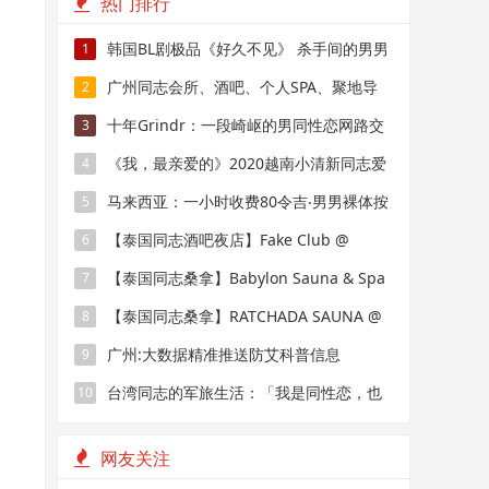
热门排行
韩国BL剧极品《好久不见》 杀手间的男男
1
禁恋，要性命还是爱情？
广州同志会所、酒吧、个人SPA、聚地导
2
航
十年Grindr：一段崎岖的男同性恋网路交
3
友史
《我，最亲爱的》2020越南小清新同志爱
4
情电影！
马来西亚：一小时收费80令吉‧男男裸体按
5
摩辟新市场
【泰国同志酒吧夜店】Fake Club @
6
BKK：曼谷最棒的小鲜肉走秀
【泰国同志桑拿】Babylon Sauna & Spa
7
@ BKK：欧洲老年人和亚洲熊的俱乐部
【泰国同志桑拿】RATCHADA SAUNA @
8
BKK：更名后的R3 Sauna
广州:大数据精准推送防艾科普信息
9
台湾同志的军旅生活：「我是同性恋，也
10
是军人」
网友关注