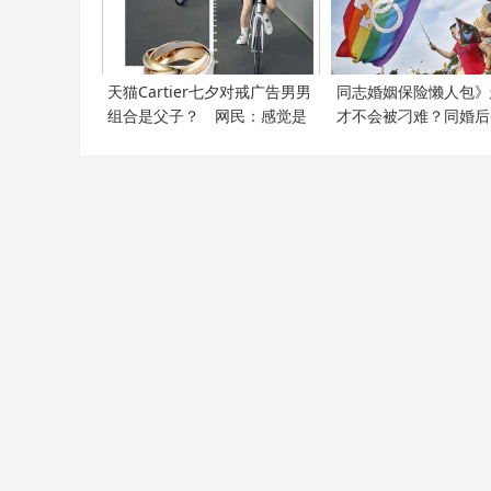
天猫Cartier七夕对戒广告男男
同志婚姻保险懒人包》
组合是父子？ 网民：感觉是
才不会被刁难？同婚后
支持LGBT
必知5件事