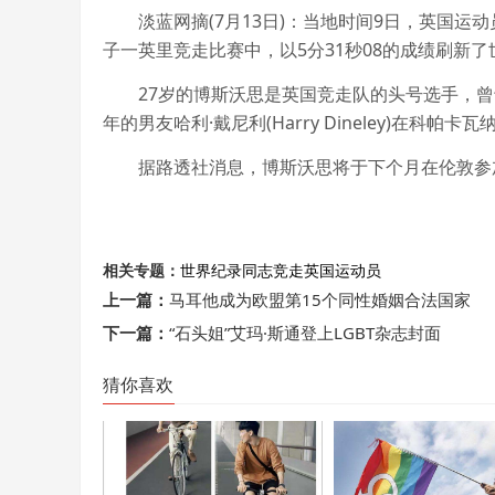
淡蓝网摘(7月13日)：当地时间9日，英国运动员汤
子一英里竞走比赛中，以5分31秒08的成绩刷新
27岁的博斯沃思是英国竞走队的头号选手，曾于
年的男友哈利·戴尼利(Harry Dineley)在科帕
据路透社消息，博斯沃思将于下个月在伦敦参加
相关专题：
世界纪录
同志
竞走
英国
运动员
上一篇：
马耳他成为欧盟第15个同性婚姻合法国家
下一篇：
“石头姐”艾玛·斯通登上LGBT杂志封面
猜你喜欢