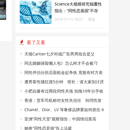
Science大规模研究颠覆性
指出：“同性恋基因”不存
在？
2019-11-11 19:21
阅读
183
看了又看
天猫Cartier七夕对戒广告男男组合是父
子？ 网民：感觉是支持LGBT
同志婚姻保险懒人包》怎么样才不会被刁
难？同婚后买保险必知5件事
同性伴侣分担店面租金起争执 竟散布对方表
亲畸恋恐吓
遭男客性骚狂摸5分钟 馆长：请大家别讨厌
同志朋友
小肥自爆有过两段同性关係 拍拖10年分手收
场 伤心到爆
香港：货车司机称对女性失信任 转同性发
展兼与3男童肛交 囚7年半
Chanel、Dior、LV 等奢侈品牌要如何抓住 6
亿同性消费者？
亚洲“同性天堂”观察报告：中国情侣更高
调，变性人求职仍艰难
她将“同性恋是病”告上法庭