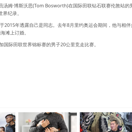
姆·博斯沃思(Tom Bosworth)在国际田联钻石联赛伦敦站的
了世界纪录。
2015年透露自己是同志。去年8月里约奥运会期间，他与相伴
卡瓦纳海滩上订婚。
国际田联世界锦标赛的男子20公里竞走比赛。