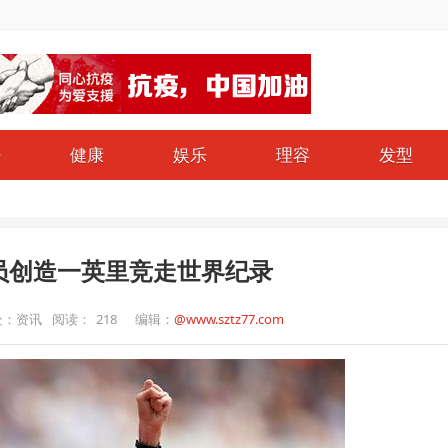
仔
健康
娱乐
理容
发型
员创造一英里竞走世界纪录
处：资讯
阅读：
218
编辑：
@www.sztz77.com