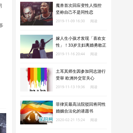
男
魔兽首次回应变性人指控
坚称自己不是同性恋
2019-11-09 16:30
阅读
多
180
嫁人生小孩才发现「喜欢女
性」！33岁主妇离婚勇敢正
视性取向
2019-11-16 20:44
阅读
181
土耳其师生因参加同志游行
受审 欧洲外交官关心
2019-11-13 19:36
阅读
182
菲律宾最高法院驳回将同性
婚姻合法化的请愿书
2020-02-21 15:24
阅读
182