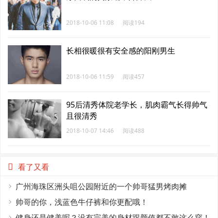
2018-10-06 11:08
阅读194
长相很暖很有安全感的阳刚男生
2018-10-06 11:59
阅读457
95后清秀体院老学长，肌肉霸气长得帅气
且很清秀
2018-10-07 14:46
阅读488
看了又看
广州海珠区洲头咀公园附近的一个帅哥猛男烤肉摊
帅哥的你，浅蓝色牛仔裤和你更配哦！
健身还是健美呢？没有完美的身材跟颜值都不敢这么穿！