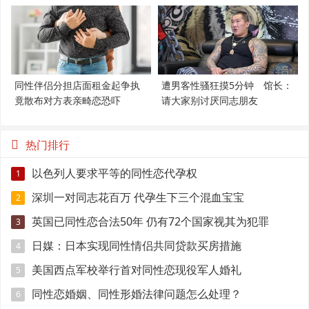
支持LGBT
必知5件事
同性伴侣分担店面租金起争执
遭男客性骚狂摸5分钟 馆长：
竟散布对方表亲畸恋恐吓
请大家别讨厌同志朋友
热门排行
以色列人要求平等的同性恋代孕权
1
深圳一对同志花百万 代孕生下三个混血宝宝
2
英国已同性恋合法50年 仍有72个国家视其为犯罪
3
日媒：日本实现同性情侣共同贷款买房措施
4
美国西点军校举行首对同性恋现役军人婚礼
5
同性恋婚姻、同性形婚法律问题怎么处理？
6