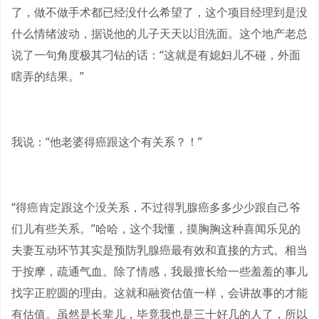
了，做不做手术都已经没什么希望了，这个项目经理到是没
什么情绪波动，据说他的儿子天天以泪洗面。这个地产老总
说了一句角度极其刁钻的话：“这就是有媳妇儿不碰，外面
瞎弄的结果。”
我说：“他老婆得癌跟这个有关系？！”
“得癌肯定跟这个没关系，不过得乳腺癌多多少少跟自己爷
们儿有些关系。”哈哈，这个我懂，摸胸胸这种喜闻乐见的
夫妻互动环节其实是预防乳腺癌最有效和直接的方式。相当
于按摩，疏通气血。除了情感，我最擅长给一些羞羞的事儿
找字正腔圆的理由。这就和融资估值一样，会讲故事的才能
有估值。虽然是长辈儿，毕竟我也是三十好几的人了，所以