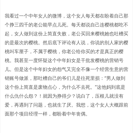
我看过一个中年女人的微博，这个女人每天都在盼着自己那
个挣三四千的老公能早点儿死。每天都说自己连樱桃都吃不
起，女人做到这份上简直失败，老公买回来樱桃她也吐槽买
的是最次的樱桃。然后底下评论有人说，你说的别人家的樱
桃叫车厘子，不属于樱桃，你老公给你买的才是真正的樱
桃。我甚至一度怀疑这个中年妇女是干批发樱桃的营销号
儿。但是这个中年妇女的怨气又完全不像一个经营生意的营
销账号做派，那吐槽自己的爷们儿是往死里损：“男人做到
这个份上简直是废物点心，为什么不去死。”这他妈到底是
什么仇什么怨？！就因为挣得少？说白了，压根儿就没有
爱，再遇到了问题，也就生了厌。我想，这个女人大概跟前
面那个项目经理一样，都盼着中年丧偶。