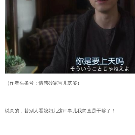
（作者头条号：情感砖家宝儿贰爷）
说真的，替别人看媳妇儿这种事儿我简直是干够了！