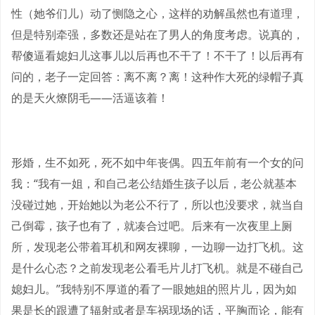
性（她爷们儿）动了恻隐之心，这样的劝解虽然也有道理，
但是特别牵强，多数还是站在了男人的角度考虑。说真的，
帮傻逼看媳妇儿这事儿以后再也不干了！不干了！以后再有
问的，老子一定回答：离不离？离！这种作大死的绿帽子真
的是天火燎阴毛——活逼该着！
形婚，生不如死，死不如中年丧偶。四五年前有一个女的问
我：“我有一姐，和自己老公结婚生孩子以后，老公就基本
没碰过她，开始她以为老公不行了，所以也没要求，就当自
己倒霉，孩子也有了，就凑合过吧。后来有一次夜里上厕
所，发现老公带着耳机和网友裸聊，一边聊一边打飞机。这
是什么心态？之前发现老公看毛片儿打飞机。就是不碰自己
媳妇儿。”我特别不厚道的看了一眼她姐的照片儿，因为如
果是长的跟遭了辐射或者是车祸现场的话，平胸而论，能有