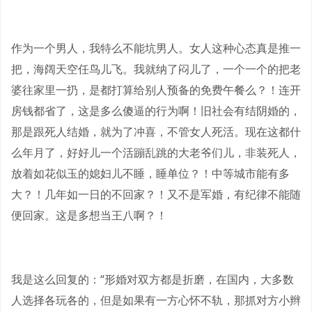
作为一个男人，我特么不能坑男人。女人这种心态真是推一
把，海阔天空任鸟儿飞。我就纳了闷儿了，一个一个的把老
婆往家里一扔，是都打算给别人预备的免费午餐么？！连开
房钱都省了，这是多么傻逼的行为啊！旧社会有结阴婚的，
那是跟死人结婚，就为了冲喜，不管女人死活。现在这都什
么年月了，好好儿一个活蹦乱跳的大老爷们儿，非装死人，
放着如花似玉的媳妇儿不睡，睡单位？！中等城市能有多
大？！几年如一日的不回家？！又不是军婚，有纪律不能随
便回家。这是多想当王八啊？！
我是这么回复的：“形婚对双方都是折磨，在国内，大多数
人选择各玩各的，但是如果有一方心怀不轨，那抓对方小辫