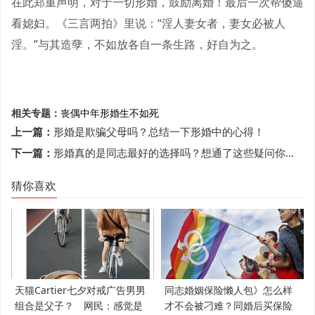
在此郑重声明，对于一切形婚，鼓励离婚！最后一次帮傻逼
看媳妇。《三言两拍》里说：“淫人妻女者，妻女必被人
淫。”与其造孽，不如放各自一条生路，好自为之。
相关专题：
丧偶
中年
形婚
生不如死
上一篇：
形婚是欺骗父母吗？总结一下形婚中的心得！
下一篇：
形婚真的是同志最好的选择吗？想通了这些疑问你可以形婚了
猜你喜欢
天猫Cartier七夕对戒广告男男
同志婚姻保险懒人包》怎么样
组合是父子？ 网民：感觉是
才不会被刁难？同婚后买保险