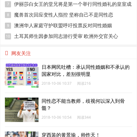
伊丽莎白女王的堂兄将是第一个举行同性婚礼的皇室成
7
员
魔兽首次回应变性人指控 坚称自己不是同性恋
8
澳洲华人家庭守护联盟呼吁投票反对同性婚姻
9
土耳其师生因参加同志游行受审 欧洲外交官关心
10
网友关注
日本网民吐槽：承认同性婚姻和不承认的
国家对比，差别很明显
2018-10-06 10:37
阅读216
同性恋不能当教师，歧视何以深入到骨
髓？
2018-10-06 10:54
阅读344
穿西装的黄景瑜，帅炸天！