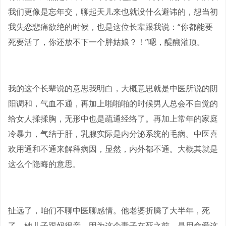
我们更像是忘年交，聊起天儿来也就没什么避讳的，想当初
我失恋悲痛欲绝的时候，也是这位长辈跟我说：“你都能要
死要活了，你还放不下一个胖姑娘？！”嗯，醍醐灌顶。
我的这个长辈说的意思我明白，大概意思就是中医所说的阴
阳调和，气血不通，再加上啪啪啪的时候男人总会不自觉的
给女人揉揉胸，无形中也是疏通经络了。再加上常年的家庭
冷暴力，气结于肝，乳腺实际是内分泌系统的毛病。中医喜
欢用通和不通来解释病因，显然，内外都不通。大概其就是
这么个隐晦的意思。
扯远了，咱们不聊中医聊感情。他老婆折腾了大半年，死
了。她儿子跟妈很亲，因为这个妻子在死之前，是用命爱这